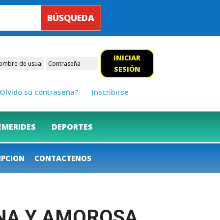
INICIAR
SESIÓN
Olvidó su contraseña?
Inscribirse
EMERIDES
DEPORTES
IPCION
CONTACTENOS
ERNA Y AMOROSA