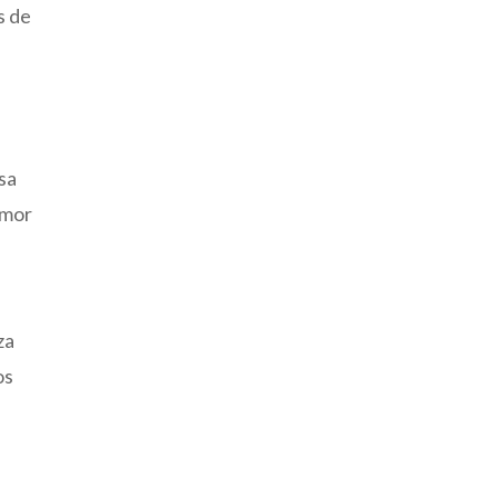
s de
asa
amor
za
os