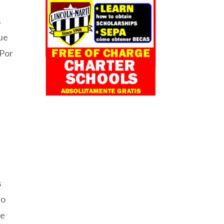
s
fue
 Por
o
s
to
de