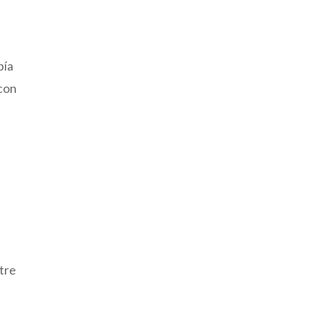
bía
 con
tre