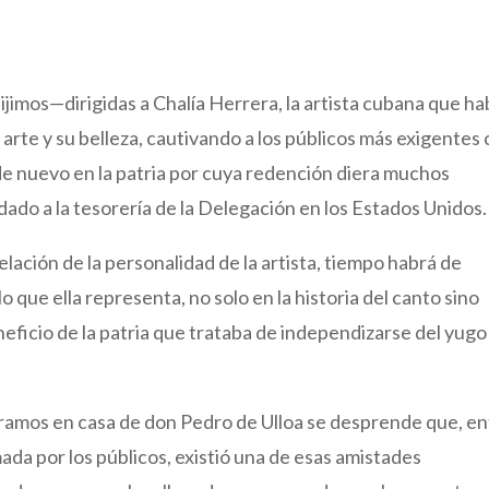
ijimos—dirigidas a Chalía Herrera, la artista cubana que ha
arte y su belleza, cautivando a los públicos más exigentes
de nuevo en la patria por cuya redención diera muchos
dado a la tesorería de la Delegación en los Estados Unidos.
lación de la personalidad de la artista, tiempo habrá de
 que ella representa, no solo en la historia del canto sino
eficio de la patria que trataba de independizarse del yugo
ntramos en casa de don Pedro de Ulloa se desprende que, en
mada por los públicos, existió una de esas amistades