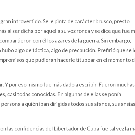
gran introvertido. Se le pinta de carácter brusco, presto
más al ser dicha por aquella su voz ronca y se dice que fue 
ompartieron con él los azares de la guerra. Sin embargo,
 hubo algo de táctica, algo de precaución. Prefirió que se l
compromisos que pudieran hacerle titubear en el momento 
ar. Y por eso mismo fue más dado a escribir. Fueron muchas
s, casi todas conocidas. En algunas de ellas se ponía
persona a quién iban dirigidas todos sus afanes, sus ansias
n las confidencias del Libertador de Cuba fue tal vez la m