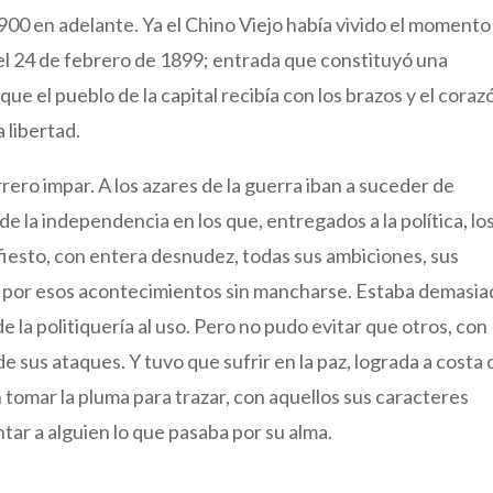
900 en adelante. Ya el Chino Viejo había vivido el momento
el 24 de febrero de 1899; entrada que constituyó una
ue el pueblo de la capital recibía con los brazos y el coraz
a libertad.
errero impar. A los azares de la guerra iban a suceder de
 la independencia en los que, entregados a la política, lo
iesto, con entera desnudez, todas sus ambiciones, sus
 por esos acontecimientos sin mancharse. Estaba demasi
e la politiquería al uso. Pero no pudo evitar que otros, con
e sus ataques. Y tuvo que sufrir en la paz, lograda a costa 
on tomar la pluma para trazar, con aquellos sus caracteres
tar a alguien lo que pasaba por su alma.