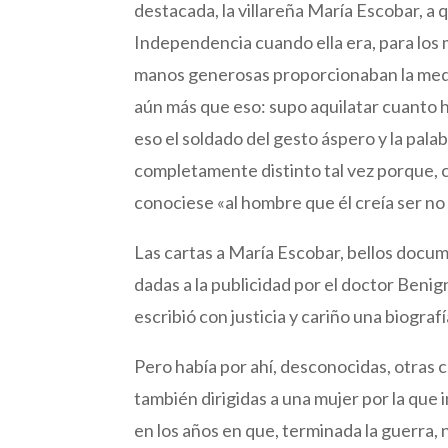
destacada, la villareña María Escobar, a
Independencia cuando ella era, para los 
manos generosas proporcionaban la medic
aún más que eso: supo aquilatar cuanto 
eso el soldado del gesto áspero y la pala
completamente distinto tal vez porque, c
conociese «al hombre que él creía ser no 
Las cartas a María Escobar, bellos doc
dadas a la publicidad por el doctor Beni
escribió con justicia y cariño una biogra
Pero había por ahí, desconocidas, otras c
también dirigidas a una mujer por la que
en los años en que, terminada la guerra, 