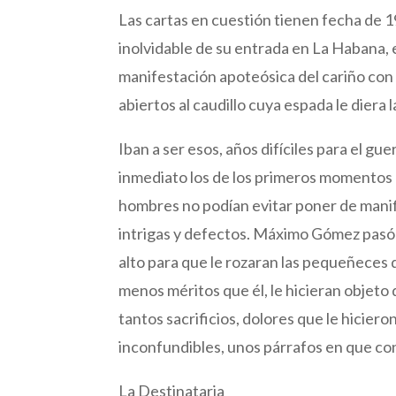
Las cartas en cuestión tienen fecha de 1
inolvidable de su entrada en La Habana, 
manifestación apoteósica del cariño con q
abiertos al caudillo cuya espada le diera l
Iban a ser esos, años difíciles para el gu
inmediato los de los primeros momentos de
hombres no podían evitar poner de manif
intrigas y defectos. Máximo Gómez pasó
alto para que le rozaran las pequeñeces d
menos méritos que él, le hicieran objeto d
tantos sacrificios, dolores que le hicier
inconfundibles, unos párrafos en que con
La Destinataria