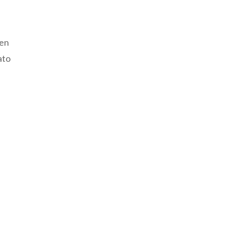
 en
ato
e