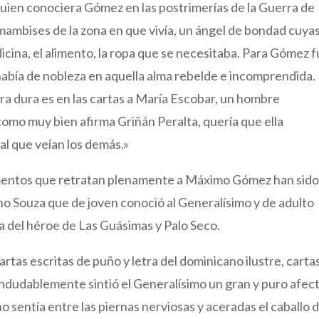
 quien conociera Gómez en las postrimerías de la Guerra de
mambises de la zona en que vivía, un ángel de bondad cuya
ina, el alimento, la ropa que se necesitaba. Para Gómez 
había de nobleza en aquella alma rebelde e incomprendida.
bra dura es en las cartas a María Escobar, un hombre
omo muy bien afirma Griñán Peralta, quería que ella
al que veían los demás.»
umentos que retratan plenamente a Máximo Gómez han sid
gno Souza que de joven conoció al Generalísimo y de adulto
fía del héroe de Las Guásimas y Palo Seco.
artas escritas de puño y letra del dominicano ilustre, carta
 indudablemente sintió el Generalísimo un gran y puro afec
no sentía entre las piernas nerviosas y aceradas el caballo 