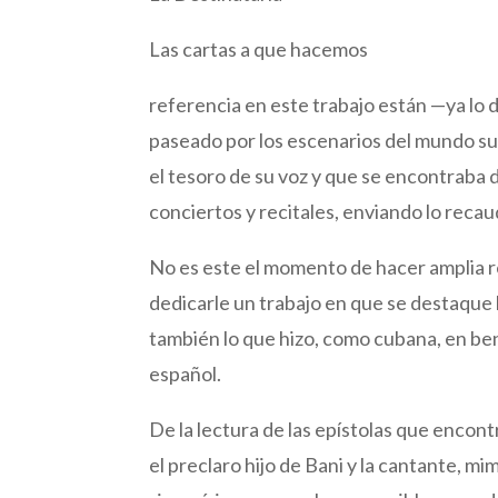
Las cartas a que hacemos
referencia en este trabajo están —ya lo d
paseado por los escenarios del mundo su 
el tesoro de su voz y que se encontraba 
conciertos y recitales, enviando lo recau
No es este el momento de hacer amplia re
dedicarle un trabajo en que se destaque lo
también lo que hizo, como cubana, en ben
español.
De la lectura de las epístolas que enco
el preclaro hijo de Bani y la cantante, mi