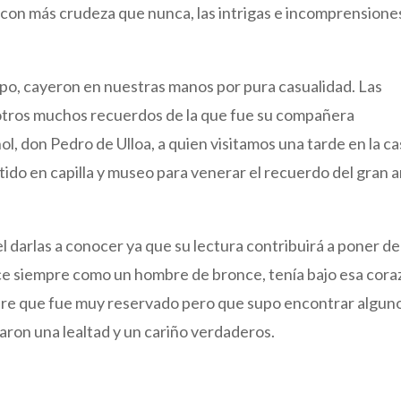
ez con más crudeza que nunca, las intrigas e incomprensione
empo, cayeron en nuestras manos por pura casualidad. Las
otros muchos recuerdos de la que fue su compañera
l, don Pedro de Ulloa, a quien visitamos una tarde en la c
ido en capilla y museo para venerar el recuerdo del gran 
l darlas a conocer ya que su lectura contribuirá a poner de
e siempre como un hombre de bronce, tenía bajo esa cora
mbre que fue muy reservado pero que supo encontrar algun
aron una lealtad y un cariño verdaderos.