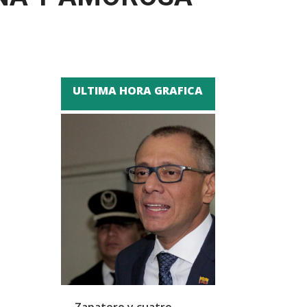
ULTIMA HORA GRAFICA
Zapatero y cuatro
SpaceX se pre