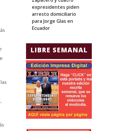
expresidentes piden
realizar el mar
arresto domiciliario
noveno vuelo 
para Jorge Glas en
Starship desd
Ecuador
más
e
LIBRE SEMANAL
de
 las
,
ás