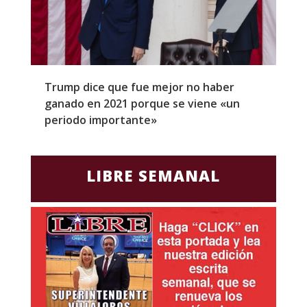
Trump dice que fue mejor no haber
Z
ganado en 2021 porque se viene «un
a
periodo importante»
E
LIBRE SEMANAL