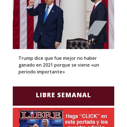
Trump dice que fue mejor no haber
Z
ganado en 2021 porque se viene «un
a
periodo importante»
E
LIBRE SEMANAL