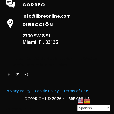
CORREO
info@libreonline.com
DIRECCIÓN
2700 SW 8 St.
Miami, Fl. 33135
Hialeah Dentist
Dentist in Lauderhill FL
Weston
Dentist
Dentist in Miami Lakes
Privacy Policy
|
Cookie Policy
|
Terms of Use
COPYRIGHT © 2026 - LIBRE ONLINE
Designed by
ITNRD