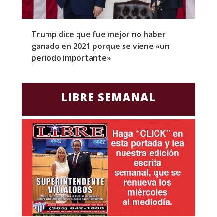
Trump dice que fue mejor no haber
Z
ganado en 2021 porque se viene «un
a
periodo importante»
E
LIBRE SEMANAL