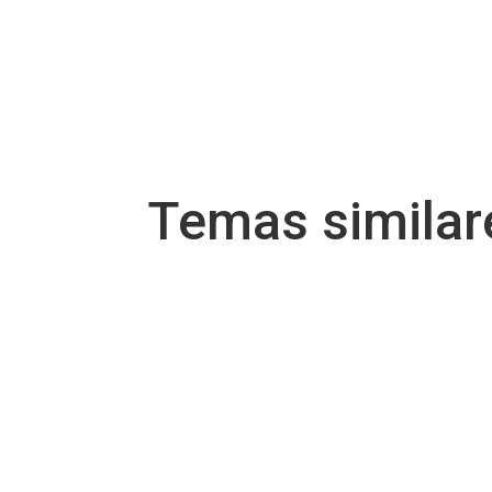
Temas simila
Por Evelyn Linares Pregunta: ¿Cuáles son la