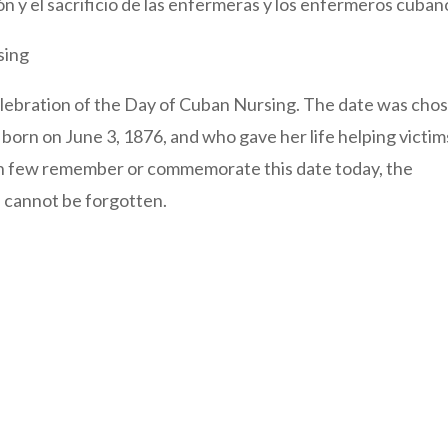
ión y el sacrificio de las enfermeras y los enfermeros cuban
sing
elebration of the Day of Cuban Nursing. The date was cho
 born on June 3, 1876, and who gave her life helping victim
gh few remember or commemorate this date today, the
s cannot be forgotten.