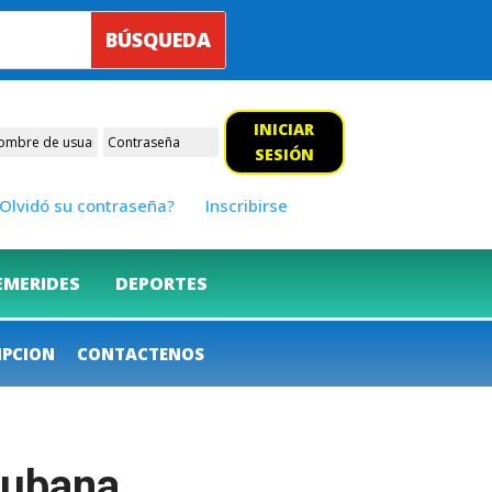
INICIAR
SESIÓN
Olvidó su contraseña?
Inscribirse
EMERIDES
DEPORTES
IPCION
CONTACTENOS
cubana