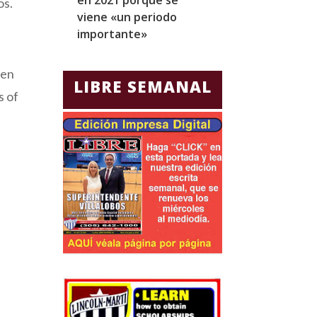
os.
viene «un periodo
para Jorge Gla
importante»
Ecuador
sen
LIBRE SEMANAL
s of