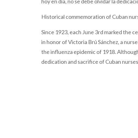
hoy en día, no se debe olvidar la dedicac
Historical commemoration of Cuban nur
Since 1923, each June 3rd marked the c
in honor of Victoria Brú Sánchez, a nurse
the influenza epidemic of 1918. Althou
dedication and sacrifice of Cuban nurse