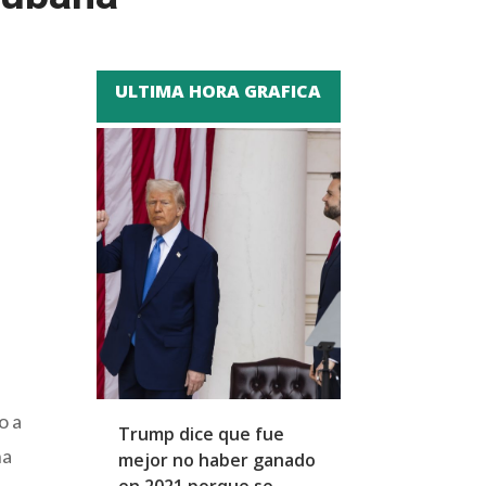
ULTIMA HORA GRAFICA
o a
Trump dice que fue
Zapatero y cu
ha
mejor no haber ganado
expresidentes
en 2021 porque se
arresto domicil