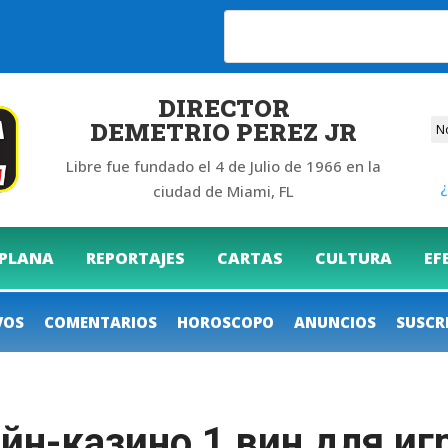
DIRECTOR
DEMETRIO PEREZ JR
Libre fue fundado el 4 de Julio de 1966 en la
¿
ciudad de Miami, FL
 PLANA
REPORTAJES
CARTAS
CULTURA
EF
VOS
COMENTARIOS
HOROSCOPO
ANUNCIOS
SUSCR
йн-казино 1 вин для иг