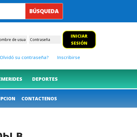
INICIAR
SESIÓN
Olvidó su contraseña?
Inscribirse
EMERIDES
DEPORTES
IPCION
CONTACTENOS
ры в