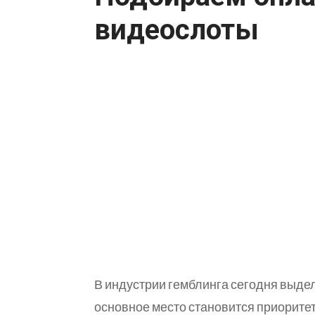
видеослоты
В индустрии гемблинга сегодня выдел
основное место становится приорит