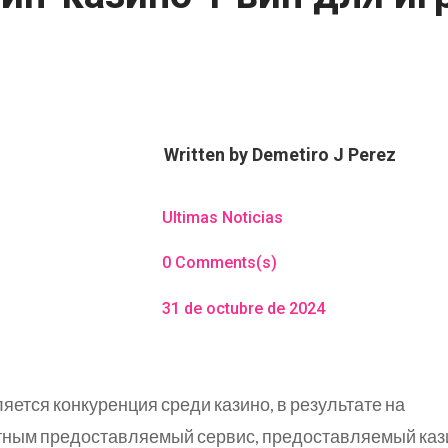
Written by
Demetiro J Perez
Ultimas Noticias
0 Comments(s)
31 de octubre de 2024
яется конкуренция среди казино, в результате на
етным предоставляемый сервис, предоставляемый каз