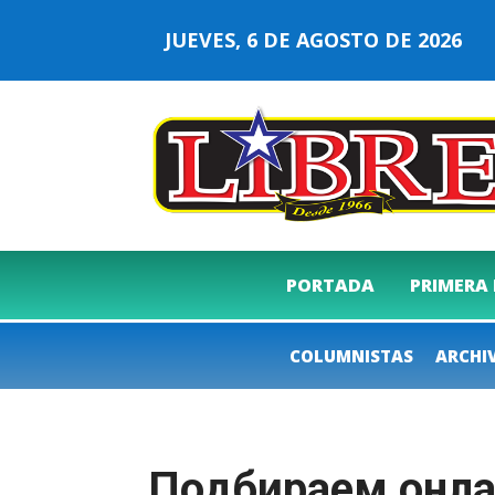
JUEVES, 6 DE AGOSTO DE 2026
PORTADA
PRIMERA
COLUMNISTAS
ARCHI
Подбираем онла