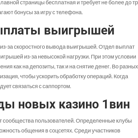
лавной страницы бесплатная и требует не более до т
гают бонусы за игру с телефона.
ыплаты выигрышей
из-за скоростного вывода выигрышей. Отдел выплат
игрышей из-за невысокой нагрузки. При этом условии
ния как на депозиты, так и на снятие денег. Во разны
зация, чтобы ускорить обработку операций. Когда
дует связаться с саппортом.
ды новых казино 1вин
т сообщества пользователей. Определенные клубы
ожность общения в соцсетях. Среди участников