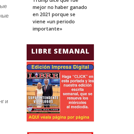
ные
mejor no haber ganado
expresidentes
en 2021 porque se
arresto domicil
ные
viene «un periodo
para Jorge Gla
importante»
Ecuador
LIBRE SEMANAL
нг и