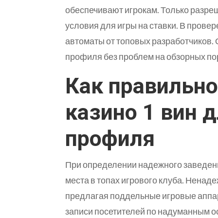
обеспечивают игрокам. Только разр
условия для игры на ставки. В пров
автоматы от топовых разработчиков.
профиля без проблем на обзорных пор
Как правильно
казино 1 вин 
профиля
При определении надежного заведени
места в топах игрового клуба. Ненад
предлагая поддельные игровые аппар
записи посетителей по надуманным о