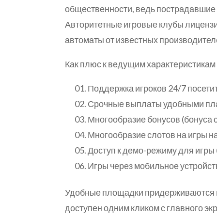
общественности, ведь пострадавшие 
Авторитетные игровые клубы лиценз
автоматы от известных производител
Как плюс к ведущим характеристикам
Поддержка игроков 24/7 посети
Срочные выплаты удобными пл
Многообразие бонусов (бонуса 
Многообразие слотов на игры на
Доступ к демо-режиму для игры б
Игры через мобильное устройст
Удобные площадки придерживаются по
доступен одним кликом с главного эк