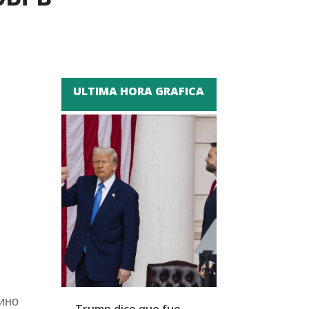
ULTIMA HORA GRAFICA
ино
Trump dice que fue
Zapatero y cu