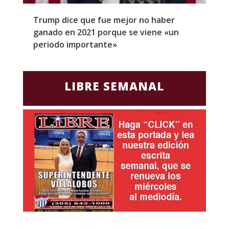
Trump dice que fue mejor no haber
Z
ganado en 2021 porque se viene «un
a
periodo importante»
E
LIBRE SEMANAL