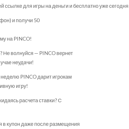
ей ссылке для игры на деньги и бесплатно уже сегодня
фон) и получи 50
уму на PINCO!
т? Не волнуйся — PINCO вернет
лучае неудачи!
ю неделю PINCO дарит игрокам
тивную игру!
идаясь расчета ставки? С
я в купон даже после размещения