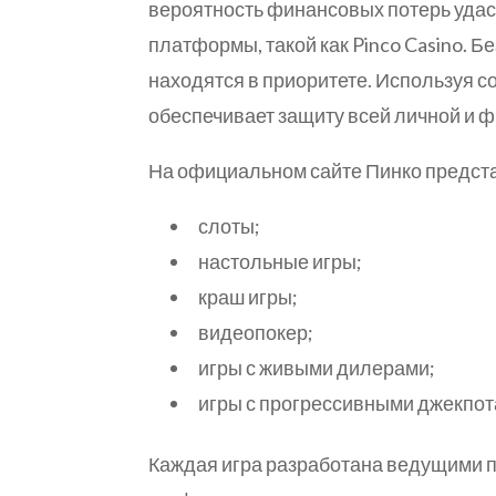
вероятность финансовых потерь удас
платформы, такой как Pinco Casino. 
находятся в приоритете. Используя 
обеспечивает защиту всей личной и 
На официальном сайте Пинко предста
слоты;
настольные игры;
краш игры;
видеопокер;
игры с живыми дилерами;
игры с прогрессивными джекпота
Каждая игра разработана ведущими п