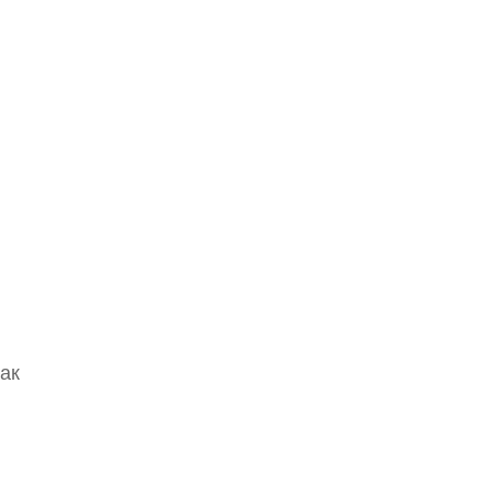
как
о