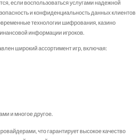
тся, если воспользоваться услугами надежной
Безопасность и конфиденциальность данных клиентов
современные технологии шифрования, казино
финансовой информации игроков.
влен широкий ассортимент игр, включая:
ми и многое другое.
ровайдерами, что гарантирует высокое качество