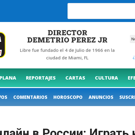
DIRECTOR
DEMETRIO PEREZ JR
Libre fue fundado el 4 de Julio de 1966 en la
¿
ciudad de Miami, FL
 PLANA
REPORTAJES
CARTAS
CULTURA
EF
VOS
COMENTARIOS
HOROSCOPO
ANUNCIOS
SUSCR
нлайн в России: Играть