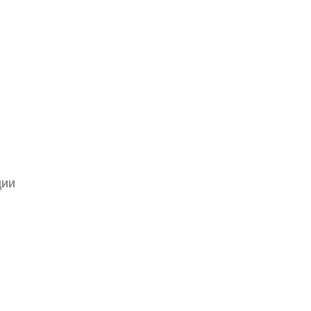
м
ции
и