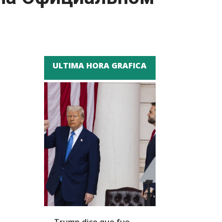
ULTIMA HORA GRAFICA
Trump dice que fue
Zapatero y cu