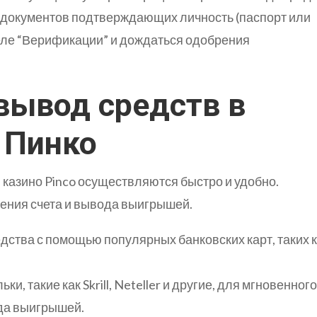
ии документов подтверждающих личность (паспорт или
еле “Верификации” и дождаться одобрения
вывод средств в
 Пинко
 казино Pinco осуществляются быстро и удобно.
ения счета и вывода выигрышей.
дства с помощью популярных банковских карт, таких 
, такие как Skrill, Neteller и другие, для мгновенног
ода выигрышей.