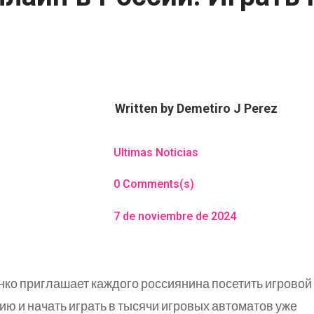
Written by
Demetiro J Perez
Ultimas Noticias
0 Comments(s)
7 de noviembre de 2024
ко приглашает каждого россиянина посетить игровой
ию и начать играть в тысячи игровых автоматов уже