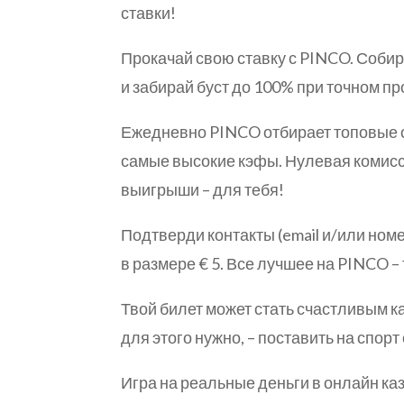
ставки!
Прокачай свою ставку с PINCO. Собир
и забирай буст до 100% при точном пр
Ежедневно PINCO отбирает топовые с
самые высокие кэфы. Нулевая комисс
выигрыши – для тебя!
Подтверди контакты (email и/или ном
в размере € 5. Все лучшее на PINCO –
Твой билет может стать счастливым к
для этого нужно, – поставить на спорт
Игра на реальные деньги в онлайн каз