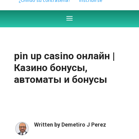
pin up casino онлайн |
Казино бонусы,
автоматы и бонусы
Written by
Demetiro J Perez