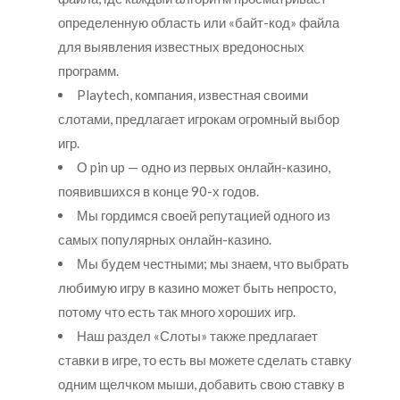
определенную область или «байт-код» файла
для выявления известных вредоносных
программ.
Playtech, компания, известная своими
слотами, предлагает игрокам огромный выбор
игр.
О pin up — одно из первых онлайн-казино,
появившихся в конце 90-х годов.
Мы гордимся своей репутацией одного из
самых популярных онлайн-казино.
Мы будем честными; мы знаем, что выбрать
любимую игру в казино может быть непросто,
потому что есть так много хороших игр.
Наш раздел «Слоты» также предлагает
ставки в игре, то есть вы можете сделать ставку
одним щелчком мыши, добавить свою ставку в