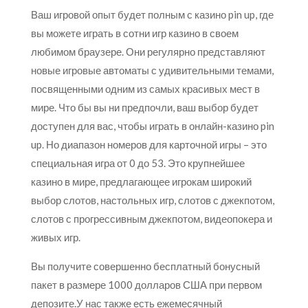
Ваш игровой опыт будет полным с казино pin up, где
вы можете играть в сотни игр казино в своем
любимом браузере. Они регулярно представляют
новые игровые автоматы с удивительными темами,
посвященными одним из самых красивых мест в
мире. Что бы вы ни предпочли, ваш выбор будет
доступен для вас, чтобы играть в онлайн-казино pin
up. Но диапазон номеров для карточной игры – это
специальная игра от 0 до 53. Это крупнейшее
казино в мире, предлагающее игрокам широкий
выбор слотов, настольных игр, слотов с джекпотом,
слотов с прогрессивным джекпотом, видеопокера и
живых игр.
Вы получите совершенно бесплатный бонусный
пакет в размере 1000 долларов США при первом
депозите.У нас также есть ежемесячный