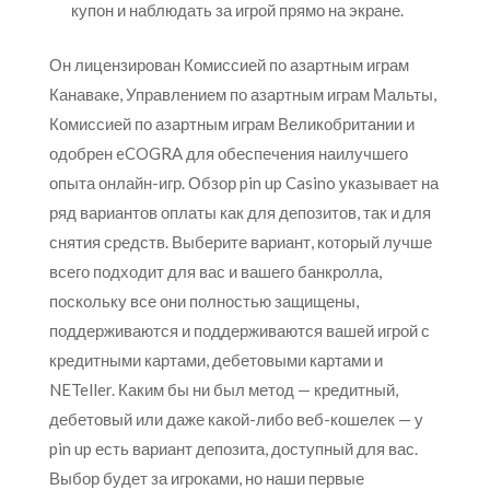
купон и наблюдать за игрой прямо на экране.
Он лицензирован Комиссией по азартным играм
Канаваке, Управлением по азартным играм Мальты,
Комиссией по азартным играм Великобритании и
одобрен eCOGRA для обеспечения наилучшего
опыта онлайн-игр. Обзор pin up Casino указывает на
ряд вариантов оплаты как для депозитов, так и для
снятия средств. Выберите вариант, который лучше
всего подходит для вас и вашего банкролла,
поскольку все они полностью защищены,
поддерживаются и поддерживаются вашей игрой с
кредитными картами, дебетовыми картами и
NETeller. Каким бы ни был метод — кредитный,
дебетовый или даже какой-либо веб-кошелек — у
pin up есть вариант депозита, доступный для вас.
Выбор будет за игроками, но наши первые