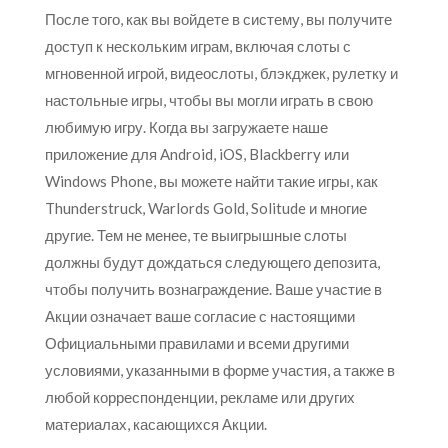
После того, как вы войдете в систему, вы получите
доступ к нескольким играм, включая слоты с
мгновенной игрой, видеослоты, блэкджек, рулетку и
настольные игры, чтобы вы могли играть в свою
любимую игру. Когда вы загружаете наше
приложение для Android, iOS, Blackberry или
Windows Phone, вы можете найти такие игры, как
Thunderstruck, Warlords Gold, Solitude и многие
другие. Тем не менее, те выигрышные слоты
должны будут дождаться следующего депозита,
чтобы получить вознаграждение. Ваше участие в
Акции означает ваше согласие с настоящими
Официальными правилами и всеми другими
условиями, указанными в форме участия, а также в
любой корреспонденции, рекламе или других
материалах, касающихся Акции.