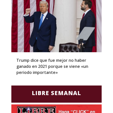
Trump dice que fue mejor no haber
Z
ganado en 2021 porque se viene «un
a
periodo importante»
E
LIBRE SEMANAL