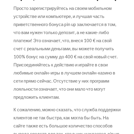
Просто зарегистрируйтесь на своем мобильном
устройстве или компьютере, и лучшая часть
приветственного бонуса pin up заключается в том,
что вам нужен только депозит, а не какие-либо
платежи! Это означает, что, внеся 100 € на свой
счет с реальными деньгами, вы можете получить
100% бонус на сумму до 400 € на свой новый счет.
Присоединяйтесь к действию и играйте в свои
любимые онлайн-игры в лучшем онлайн-казино в
сети прямо сейчас. Отсутствие у них программ
лояльности означает, что они мало что могут
предложить клиентам.
К сожалению, можно сказать, что служба поддержки
клиентов не так быстра, как могла бы быть. На
сайте также есть большое количество способов
вывода средств для тех, кто в них нуждается. pin up