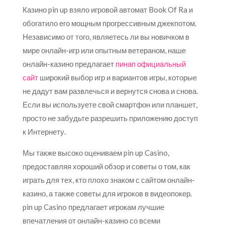
Казино pin up взяло игровой автомат Book Of Ra и
обогатило его мощным прогрессивным джекпотом.
Независимо от того, являетесь ли вы новичком в
мире онлайн-игр или опытным ветераном, наше
онлайн-казино предлагает
пинап официальный
сайт
широкий выбор игр и вариантов игры, которые
не дадут вам развлечься и вернутся снова и снова.
Если вы используете свой смартфон или планшет,
просто не забудьте разрешить приложению доступ
к Интернету.
Мы также высоко оцениваем pin up Casino,
предоставляя хороший обзор и советы о том, как
играть для тех, кто плохо знаком с сайтом онлайн-
казино, а также советы для игроков в видеопокер.
pin up Casino предлагает игрокам лучшие
впечатления от онлайн-казино со всеми