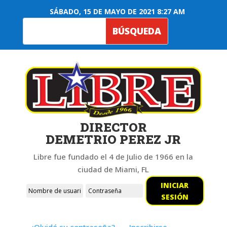
SÁBADO, 15 DE MAYO DE 2021 8:27 AM
DIRECTOR
DEMETRIO PEREZ JR
Libre fue fundado el 4 de Julio de 1966 en la
ciudad de Miami, FL
INICIAR
SESIÓN
¿Olvidó su contraseña?
Inscribirse