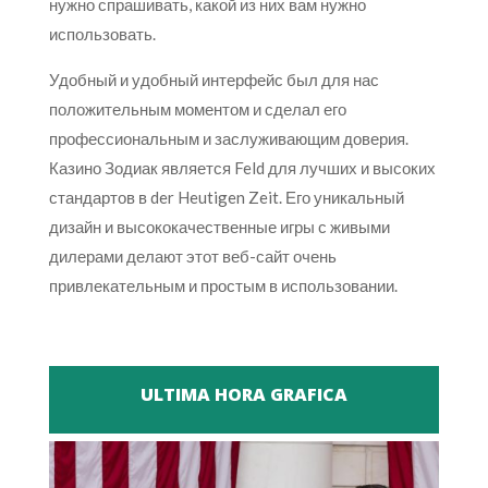
нужно спрашивать, какой из них вам нужно
использовать.
Удобный и удобный интерфейс был для нас
положительным моментом и сделал его
профессиональным и заслуживающим доверия.
Казино Зодиак является Feld для лучших и высоких
стандартов в der Heutigen Zeit. Его уникальный
дизайн и высококачественные игры с живыми
дилерами делают этот веб-сайт очень
привлекательным и простым в использовании.
ULTIMA HORA GRAFICA