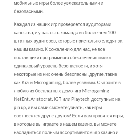
мобильные игры более увлекательными и
безопасными.
Каждая из наших игр проверяется аудиторами
качества, и у нас есть команда из более чем 100
штатных аудиторов, которые пристально следят за
нашим казино. К сожалению для нас, не все
поставщики программного обеспечения имеют
одинаковый уровень безопасности, и хотя
некоторые из них очень безопасны, другие, такие
как Kizi и Microgaming, более уязвимы. Сыграйте в
любую из бесплатных демо-игр Microgaming,
NetEnt, Aristocrat, IGT или Playtech, доступных на
pin up, и вы сами сможете узнать, как игры
соотносятся друг с другом! Если вам нравятся игры,
в которые вы играете в нашем казино, вы можете
насладиться полным ассортиментом игр казино и