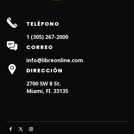
TELÉFONO
1 (305) 267-2000
CORREO
info@libreonline.com
DIRECCIÓN
2700 SW 8 St.
Miami, Fl. 33135
Hialeah Dentist
Dentist in Lauderhill FL
Weston
Dentist
Dentist in Miami Lakes