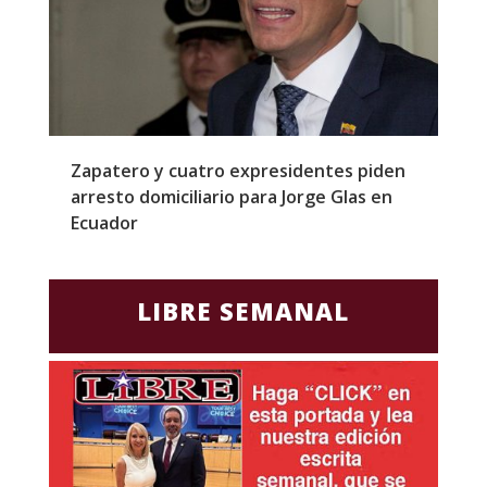
l
Zapatero y cuatro expresidentes piden
S
arresto domiciliario para Jorge Glas en
m
Ecuador
d
LIBRE SEMANAL