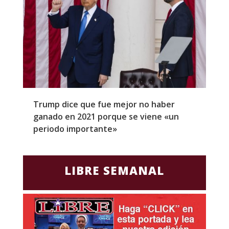
Trump dice que fue mejor no haber
Z
ganado en 2021 porque se viene «un
a
periodo importante»
E
LIBRE SEMANAL