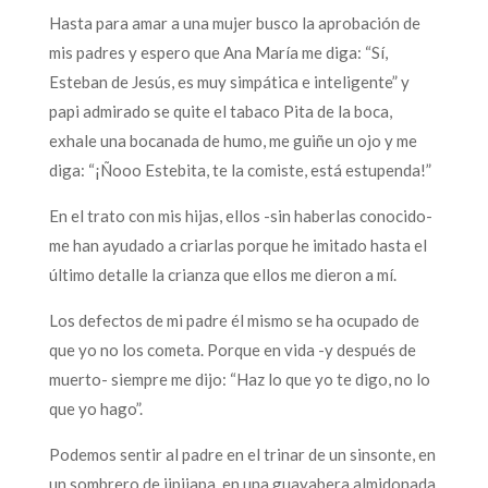
Hasta para amar a una mujer busco la aprobación de
mis padres y espero que Ana María me diga: “Sí,
Esteban de Jesús, es muy simpática e inteligente” y
papi admirado se quite el tabaco Pita de la boca,
exhale una bocanada de humo, me guiñe un ojo y me
diga: “¡Ñooo Estebita, te la comiste, está estupenda!”
En el trato con mis hijas, ellos -sin haberlas conocido-
me han ayudado a criarlas porque he imitado hasta el
último detalle la crianza que ellos me dieron a mí.
Los defectos de mi padre él mismo se ha ocupado de
que yo no los cometa. Porque en vida -y después de
muerto- siempre me dijo: “Haz lo que yo te digo, no lo
que yo hago”.
Podemos sentir al padre en el trinar de un sinsonte, en
un sombrero de jipijapa, en una guayabera almidonada,