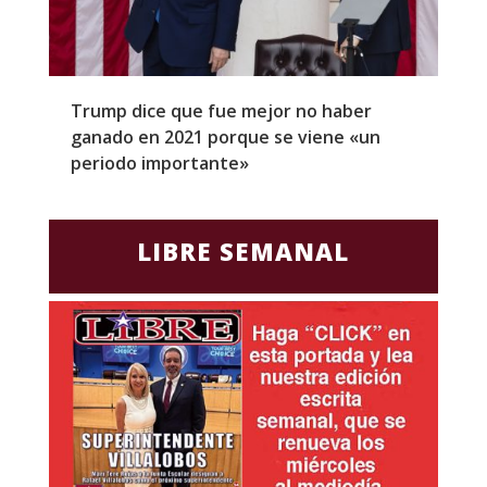
Trump dice que fue mejor no haber
Z
ganado en 2021 porque se viene «un
a
periodo importante»
E
LIBRE SEMANAL