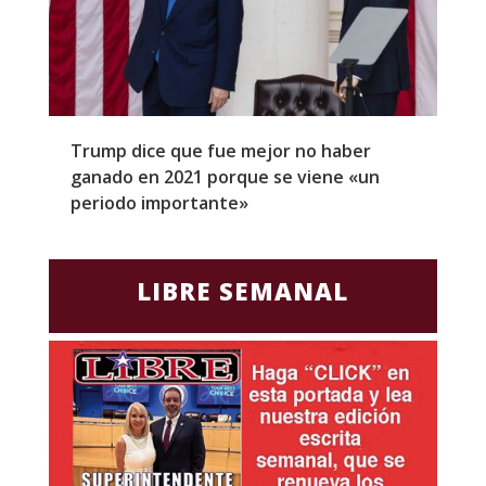
Trump dice que fue mejor no haber
Z
ganado en 2021 porque se viene «un
a
periodo importante»
E
LIBRE SEMANAL