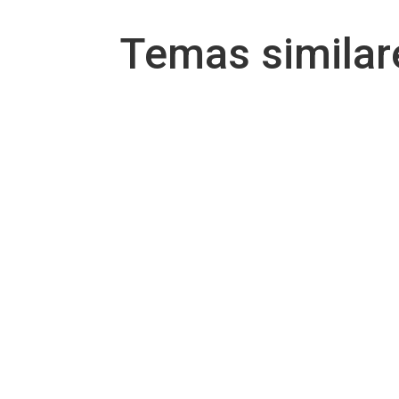
Temas simila
Por Evelyn Linares Pregunta: ¿Cuáles son la