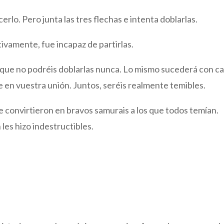
acerlo. Pero junta las tres flechas e intenta doblarlas.
ctivamente, fue incapaz de partirlas.
s que no podréis doblarlas nunca. Lo mismo sucederá con c
e en vuestra unión. Juntos, seréis realmente temibles.
se convirtieron en bravos samurais a los que todos temían.
es hizo indestructibles.