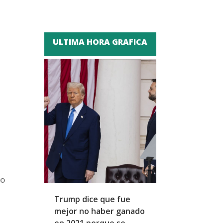
ULTIMA HORA GRAFICA
to
Trump dice que fue
Zapatero y cu
mejor no haber ganado
expresidentes
en 2021 porque se
arresto domicil