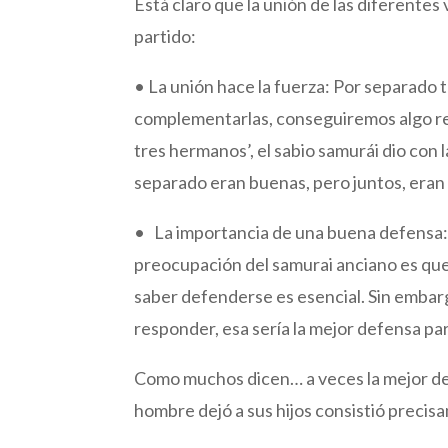
Está claro que la unión de las diferente
partido:
• La unión hace la fuerza: Por separado 
complementarlas, conseguiremos algo re
tres hermanos’, el sabio samurái dio con l
separado eran buenas, pero juntos, eran
• La importancia de una buena defensa: 
preocupación del samurai anciano es que 
saber defenderse es esencial. Sin embar
responder, esa sería la mejor defensa par
Como muchos dicen… a veces la mejor def
hombre dejó a sus hijos consistió preci