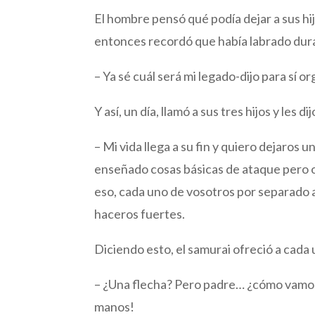
El hombre pensó qué podía dejar a sus hi
entonces recordó que había labrado du
– Ya sé cuál será mi legado-dijo para sí or
Y así, un día, llamó a sus tres hijos y les dij
– Mi vida llega a su fin y quiero dejaros
enseñado cosas básicas de ataque pero os
eso, cada uno de vosotros por separado 
haceros fuertes.
Diciendo esto, el samurai ofreció a cada 
– ¿Una flecha? Pero padre… ¿cómo vamos 
manos!