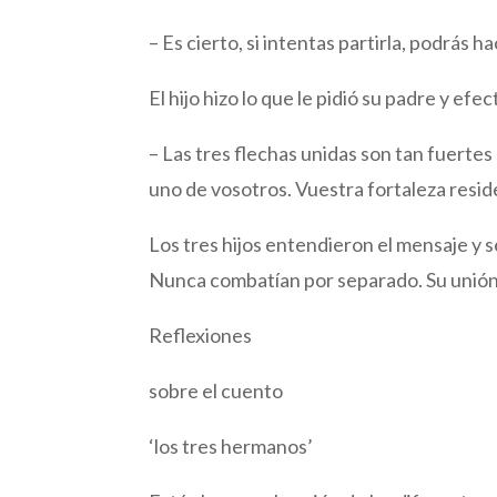
– Es cierto, si intentas partirla, podrás h
El hijo hizo lo que le pidió su padre y efe
– Las tres flechas unidas son tan fuerte
uno de vosotros. Vuestra fortaleza resid
Los tres hijos entendieron el mensaje y 
Nunca combatían por separado. Su unión l
Reflexiones
sobre el cuento
‘los tres hermanos’