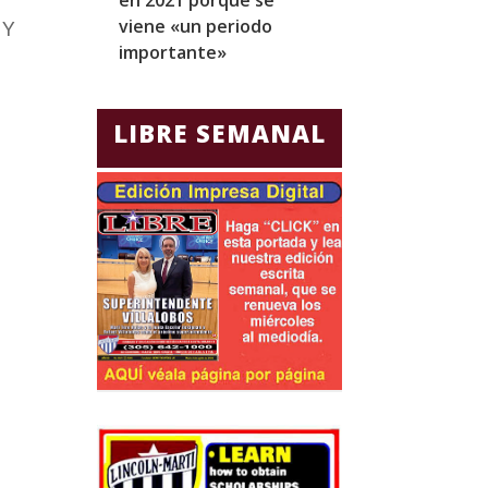
viene «un periodo
para Jorge Gla
 Y
importante»
Ecuador
LIBRE SEMANAL
e