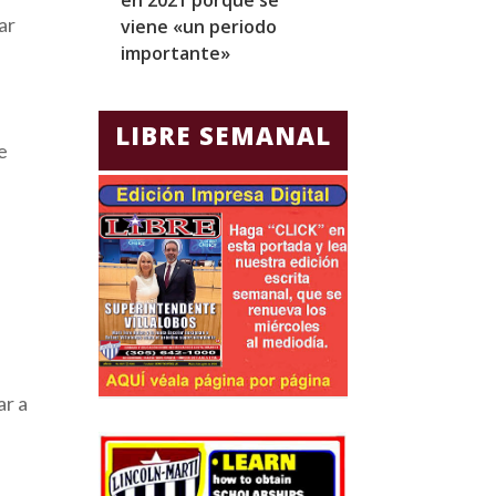
ar
viene «un periodo
para Jorge Gla
importante»
Ecuador
LIBRE SEMANAL
e
ar a