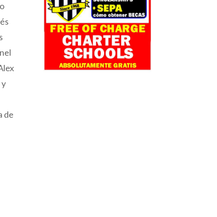
no
tés
s
nel
Alex
 y
a de