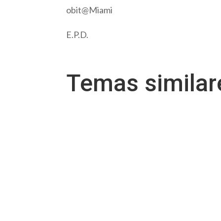
obit@Miami
E.P.D.
Temas simila