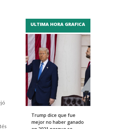
ULTIMA HORA GRAFICA
ejó
Trump dice que fue
Zapatero y cu
mejor no haber ganado
expresidentes
tés
en 2021 porque se
arresto domicil