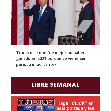
Trump dice que fue mejor no haber
Z
ganado en 2021 porque se viene «un
a
periodo importante»
E
LIBRE SEMANAL