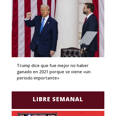
Trump dice que fue mejor no haber
Z
ganado en 2021 porque se viene «un
a
periodo importante»
E
LIBRE SEMANAL