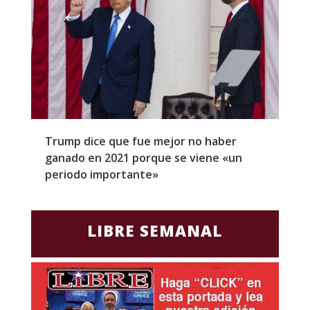
Trump dice que fue mejor no haber
Z
ganado en 2021 porque se viene «un
a
periodo importante»
E
LIBRE SEMANAL