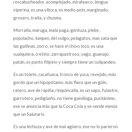
rescabucheador, acomplejado, mirahueco, lengua
viperina, es una víbora, es medio pelo, marginado,
grosero, tralla, y chusma.
Morralla, maruga, mala paga, gentuza, plebe,
populacho, lumpen, del vulgo, pelagatos, mas sata que
las gallinas, zorro, se hace el chivo loco, es una
cualquiera, cretino, zarrapastroso, vago, guanajo,
patán, es punto filipino y siempre tiene un culipandeo.
Es un tolete, cacafuaca, tronco de yuca, revejido, más
gordo que un hipopótamo, más flaco que un güin,
ratero, ave de rapiña, rinquincalla, es un sapo, fulastre,
garrotero, pedigüeño, no tiene gandinga, pusilánime,
ese se anuncia más que la Coca Cola y se vende menús
que un Salutaris.
Es una lechuza y ave de mal agüero, ese no lo parieron