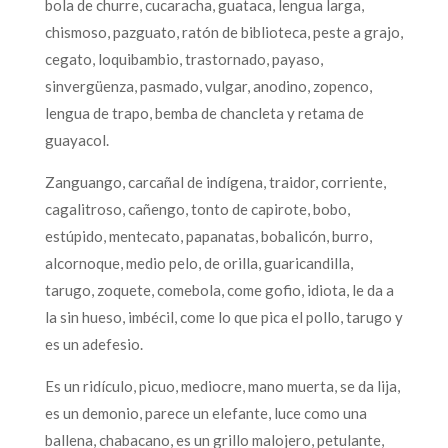
bola de churre, cucaracha, guataca, lengua larga,
chismoso, pazguato, ratón de biblioteca, peste a grajo,
cegato, loquibambio, trastornado, payaso,
sinvergüenza, pasmado, vulgar, anodino, zopenco,
lengua de trapo, bemba de chancleta y retama de
guayacol.
Zanguango, carcañal de indígena, traidor, corriente,
cagalitroso, cañengo, tonto de capirote, bobo,
estúpido, mentecato, papanatas, bobalicón, burro,
alcornoque, medio pelo, de orilla, guaricandilla,
tarugo, zoquete, comebola, come gofio, idiota, le da a
la sin hueso, imbécil, come lo que pica el pollo, tarugo y
es un adefesio.
Es un ridículo, picuo, mediocre, mano muerta, se da lija,
es un demonio, parece un elefante, luce como una
ballena, chabacano, es un grillo malojero, petulante,