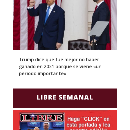
Trump dice que fue mejor no haber
Z
ganado en 2021 porque se viene «un
a
periodo importante»
E
LIBRE SEMANAL