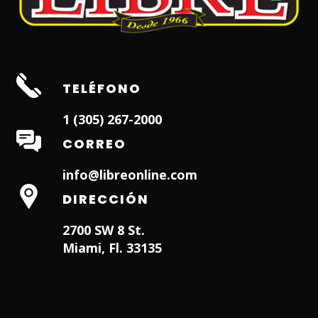
TELÉFONO
1 (305) 267-2000
CORREO
info@libreonline.com
DIRECCIÓN
2700 SW 8 St.
Miami, Fl. 33135
Hialeah Dentist
Dentist in Lauderhill FL
Weston
Dentist
Dentist in Miami Lakes