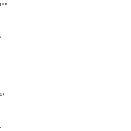
 por
s
e
res
e