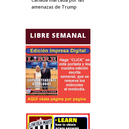
amenazas de Trump
viene «un per
importante»
LIBRE SEMANAL