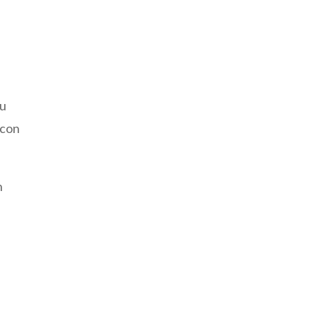
su
 con
n