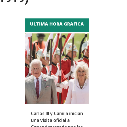
ULTIMA HORA GRAFICA
Carlos III y Camila inician
Trump dice qu
una visita oficial a
mejor no habe
Canadá marcada por las
en 2021 porqu