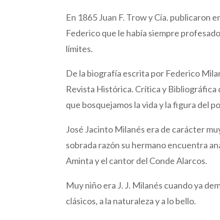
En 1865 Juan F. Trow y Cía. publicaron e
Federico que le había siempre profesado 
límites.
De la biografía escrita por Federico Mila
Revista Histórica. Crítica y Bibliográfic
que bosquejamos la vida y la figura del p
José Jacinto Milanés era de carácter muy 
sobrada razón su hermano encuentra anal
Aminta y el cantor del Conde Alarcos.
Muy niño era J. J. Milanés cuando ya demo
clásicos, a la naturaleza y a lo bello.