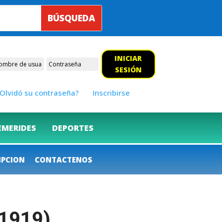
INICIAR
SESIÓN
Olvidó su contraseña?
Inscribirse
EMERIDES
DEPORTES
IPCION
CONTACTENOS
(1919)