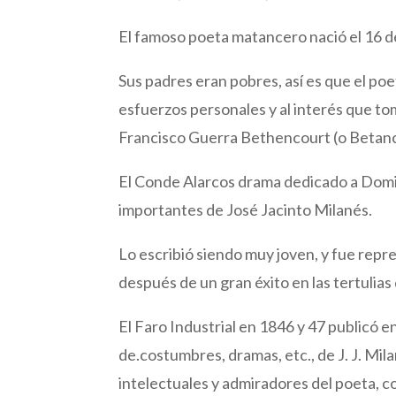
El famoso poeta matancero nació el 16 d
Sus padres eran pobres, así es que el poe
esfuerzos personales y al interés que t
Francisco Guerra Bethencourt (o Betan
El Conde Alarcos drama dedicado a Domin
importantes de José Jacinto Milanés.
Lo escribió siendo muy joven, y fue repr
después de un gran éxito en las tertuli
El Faro Industrial en 1846 y 47 publicó 
de.costumbres, dramas, etc., de J. J. Mi
intelectuales y admiradores del poeta, c