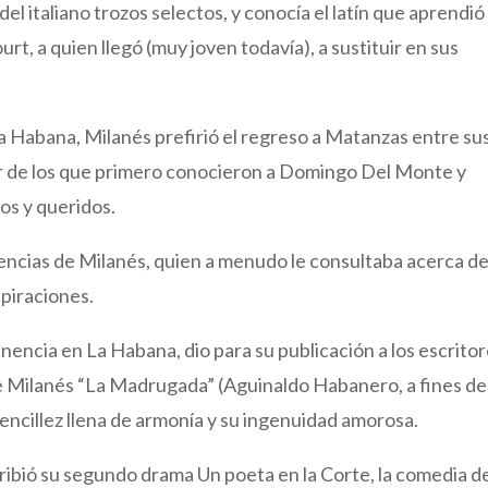
del italiano trozos selectos, y conocía el latín que aprendió
t, a quien llegó (muy joven todavía), a sustituir en sus
 Habana, Milanés prefirió el regreso a Matanzas entre su
ser de los que primero conocieron a Domingo Del Monte y
os y queridos.
ncias de Milanés, quien a menudo le consultaba acerca d
spiraciones.
encia en La Habana, dio para su publicación a los escrito
 de Milanés “La Madrugada” (Aguinaldo Habanero, a fines de
sencillez llena de armonía y su ingenuidad amorosa.
ibió su segundo drama Un poeta en la Corte, la comedia d