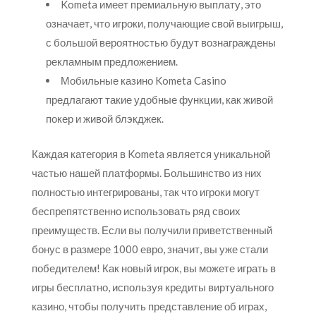
Kometa имеет премиальную выплату, это
означает, что игроки, получающие свой выигрыш,
с большой вероятностью будут вознаграждены
рекламным предложением.
Мобильные казино Kometa Casino
предлагают такие удобные функции, как живой
покер и живой блэкджек.
Каждая категория в Kometa является уникальной
частью нашей платформы. Большинство из них
полностью интегрированы, так что игроки могут
беспрепятственно использовать ряд своих
преимуществ. Если вы получили приветственный
бонус в размере 1000 евро, значит, вы уже стали
победителем! Как новый игрок, вы можете играть в
игры бесплатно, используя кредиты виртуального
казино, чтобы получить представление об играх,