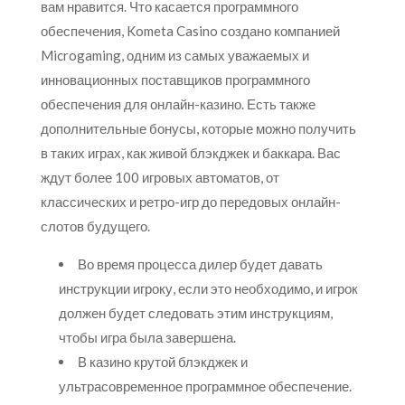
вам нравится. Что касается программного
обеспечения, Kometa Casino создано компанией
Microgaming, одним из самых уважаемых и
инновационных поставщиков программного
обеспечения для онлайн-казино. Есть также
дополнительные бонусы, которые можно получить
в таких играх, как живой блэкджек и баккара. Вас
ждут более 100 игровых автоматов, от
классических и ретро-игр до передовых онлайн-
слотов будущего.
Во время процесса дилер будет давать
инструкции игроку, если это необходимо, и игрок
должен будет следовать этим инструкциям,
чтобы игра была завершена.
В казино крутой блэкджек и
ультрасовременное программное обеспечение.