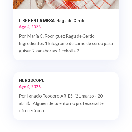
LIBRE EN LA MESA. Ragú de Cerdo
Ago 4, 2026
Por María C. Rodriguez Ragú de Cerdo
Ingredientes 1 kilogramo de carne de cerdo para
guisar 2 zanahorias 1 cebolla 2...
HORÓSCOPO
Ago 4, 2026
Por Ignacio Teodoro ARIES (21 marzo - 20
abril). Alguien de tu entorno profesional te
ofrecerá una...