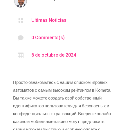

Ultimas Noticias

0 Comments(s)

8 de octubre de 2024
Просто ознакомьтесь с нашим списком игровых
автоматов с самым высоким рейтингом в Kometa.
Вы также можете создать свой собственный
идентификатор пользователя для безопасных и
конфиденциальных транзакций. Впервые онлайн-
казино и мобильные казино могут предложить
своим игрокам быструю и удобную оплату с