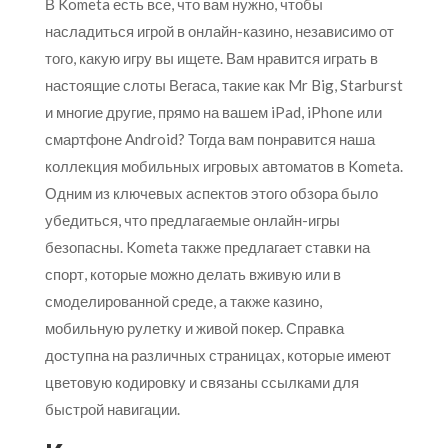
В Kometa есть все, что вам нужно, чтобы
насладиться игрой в онлайн-казино, независимо от
того, какую игру вы ищете. Вам нравится играть в
настоящие слоты Вегаса, такие как Mr Big, Starburst
и многие другие, прямо на вашем iPad, iPhone или
смартфоне Android? Тогда вам понравится наша
коллекция мобильных игровых автоматов в Kometa.
Одним из ключевых аспектов этого обзора было
убедиться, что предлагаемые онлайн-игры
безопасны. Kometa также предлагает ставки на
спорт, которые можно делать вживую или в
смоделированной среде, а также казино,
мобильную рулетку и живой покер. Справка
доступна на различных страницах, которые имеют
цветовую кодировку и связаны ссылками для
быстрой навигации.