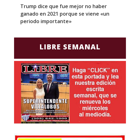
Trump dice que fue mejor no haber
Z
ganado en 2021 porque se viene «un
a
periodo importante»
E
LIBRE SEMANAL