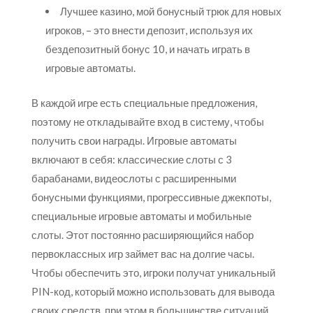
Лучшее казино, мой бонусный трюк для новых
игроков, – это внести депозит, используя их
бездепозитный бонус 10, и начать играть в
игровые автоматы.
В каждой игре есть специальные предложения,
поэтому не откладывайте вход в систему, чтобы
получить свои награды. Игровые автоматы
включают в себя: классические слоты с 3
барабанами, видеослоты с расширенными
бонусными функциями, прогрессивные джекпоты,
специальные игровые автоматы и мобильные
слоты. Этот постоянно расширяющийся набор
первоклассных игр займет вас на долгие часы.
Чтобы обеспечить это, игроки получат уникальный
PIN-код, который можно использовать для вывода
своих средств, при этом в большинстве ситуаций