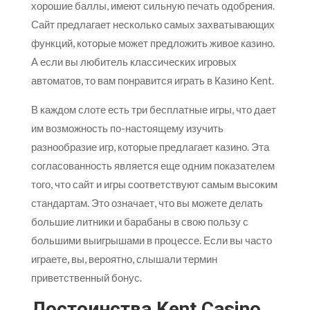
хорошие баллы, имеют сильную печать одобрения.
Сайт предлагает несколько самых захватывающих
функций, которые может предложить живое казино.
А если вы любитель классических игровых
автоматов, то вам понравится играть в Казино Kent.
В каждом слоте есть три бесплатные игры, что дает
им возможность по-настоящему изучить
разнообразие игр, которые предлагает казино. Эта
согласованность является еще одним показателем
того, что сайт и игры соответствуют самым высоким
стандартам. Это означает, что вы можете делать
большие литники и барабаны в свою пользу с
большими выигрышами в процессе. Если вы часто
играете, вы, вероятно, слышали термин
приветственный бонус.
Достоинства Kent Casino