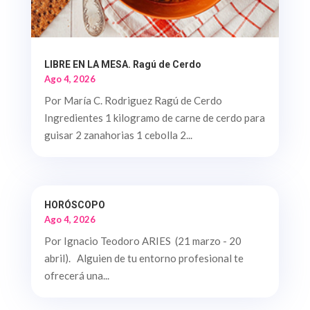
LIBRE EN LA MESA. Ragú de Cerdo
Ago 4, 2026
Por María C. Rodriguez Ragú de Cerdo
Ingredientes 1 kilogramo de carne de cerdo para
guisar 2 zanahorias 1 cebolla 2...
HORÓSCOPO
Ago 4, 2026
Por Ignacio Teodoro ARIES (21 marzo - 20
abril). Alguien de tu entorno profesional te
ofrecerá una...