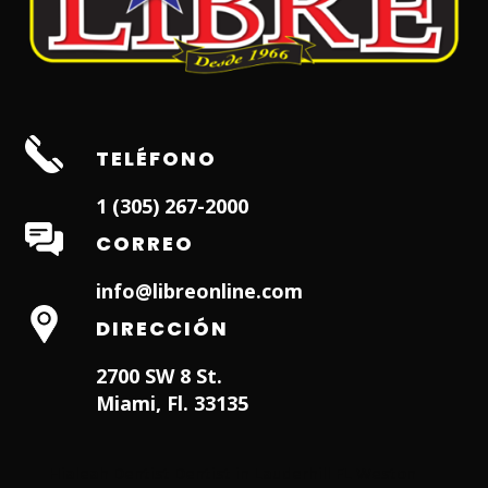
TELÉFONO
1 (305) 267-2000
CORREO
info@libreonline.com
DIRECCIÓN
2700 SW 8 St.
Miami, Fl. 33135
Hialeah Dentist
Dentist in Lauderhill FL
Weston