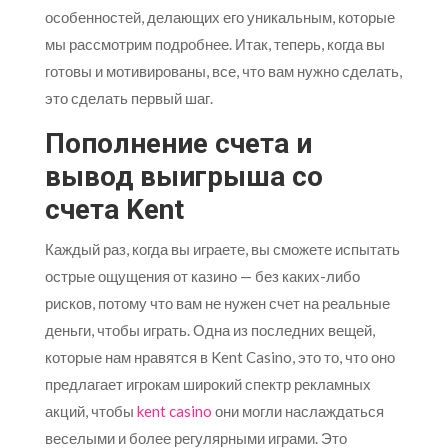
особенностей, делающих его уникальным, которые
мы рассмотрим подробнее. Итак, теперь, когда вы
готовы и мотивированы, все, что вам нужно сделать,
это сделать первый шаг.
Пополнение счета и
вывод выигрыша со
счета Kent
Каждый раз, когда вы играете, вы сможете испытать
острые ощущения от казино — без каких-либо
рисков, потому что вам не нужен счет на реальные
деньги, чтобы играть. Одна из последних вещей,
которые нам нравятся в Kent Casino, это то, что оно
предлагает игрокам широкий спектр рекламных
акций, чтобы
kent casino
они могли наслаждаться
веселыми и более регулярными играми. Это