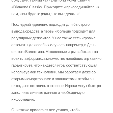
«Diamond Classic». Приходите и присоединяйтесь к
нам, и вы будете рады, что вы сделали!
Последний идеально подходит для быстрого
вывода средств, а первый больше подходит для
регулярных депозитов. У нас также есть игровые
автоматы для особых случаев, например, в День
святого Валентина. Мгновенные игры работают на
всех платформах, а множество новейших игр казино
гарантирует, что найдется игра, соответствующая
используемой технологии. Мы работаем даже со
старыми смартфонами и планшетами, чтобы вы
никогда не остались в стороне. Игроки могут быстро
заполнить личные данные и необходимую
информацию.
Они также прилагают все усилия, чтобы