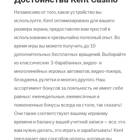
Независимо от того, какое устройство вы
используете, Kent оптимизировано для вашего
размера экрана, предоставляя вам простой в
использовании и чрезвычайно полезный опыт. Во
время игры вы можете получить до 10
дополнительных бесплатных вращений. Выбирайте
из классических 3-барабанных, видео- и
многолинейных игровых автоматов, видео-покера,
блэкджека, рулетки и многого другого. Наш
ассортимент бонусов за лояльность не имеет себе
равных: еженедельные, ежемесячные и
пожизненные бонусы всегда на столе, так сказать!
Они также соответствуют вашему игровому
времени и балансу вашей учетной записи — все, что
вам нужно делать, это играть и зарабатывать! Kent
предлагает ряд способов оплаты, которые вы