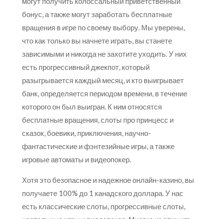
могут получить колоссальный приветственный
бонус, а также могут заработать бесплатные
вращения в игре по своему выбору. Мы уверены,
что как только вы начнете играть, вы станете
зависимыми и никогда не захотите уходить. У них
есть прогрессивный джекпот, который
разыгрывается каждый месяц, и кто выигрывает
банк, определяется периодом времени, в течение
которого он был выигран. К ним относятся
бесплатные вращения, слоты про принцесс и
сказок, боевики, приключения, научно-
фантастические и фэнтезийные игры, а также
игровые автоматы и видеопокер.
Хотя это безопасное и надежное онлайн-казино, вы
получаете 100% до 1 канадского доллара. У нас
есть классические слоты, прогрессивные слоты,