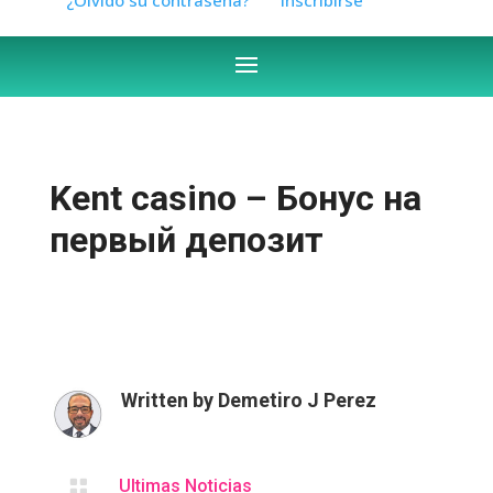
Kent casino – Бонус на
первый депозит
Written by
Demetiro J Perez

Ultimas Noticias