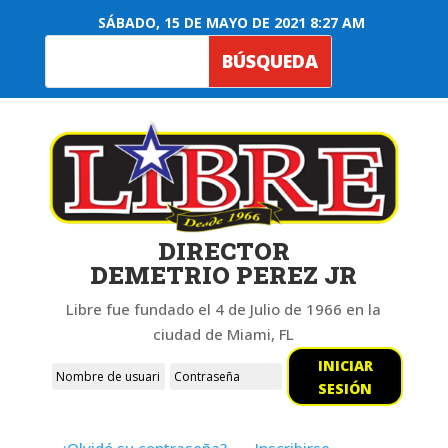
SÁBADO, 15 DE MAYO DE 2021 8:27 AM
DIRECTOR
DEMETRIO PEREZ JR
Libre fue fundado el 4 de Julio de 1966 en la
ciudad de Miami, FL
INICIAR
SESIÓN
¿Olvidó su contraseña?
Inscribirse