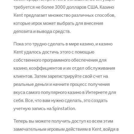
требуется не более 3000 долларов США. Казино
Kent предлагает множество различных способов,
которые игрок может выбрать для внесения
депозита и вывода средств.
Пока это трудно сделать в мире казино, и казино
Kent удалось достичь этого с помощью
собственного программного обеспечения для
казино, коэффициентов и их отдел обслуживания
клиентов. Затем зарегистрируйте свой счет на
реальные деньги и начните процесс получения
вкуса самого популярного казино в Интернете для
себя. Все, что вам нужно сделать, это создать
учетную запись на Spinstation.
Теперь вы можете получить доступ ко всем этим
замечательным игровым действиям в Kent, войдя в