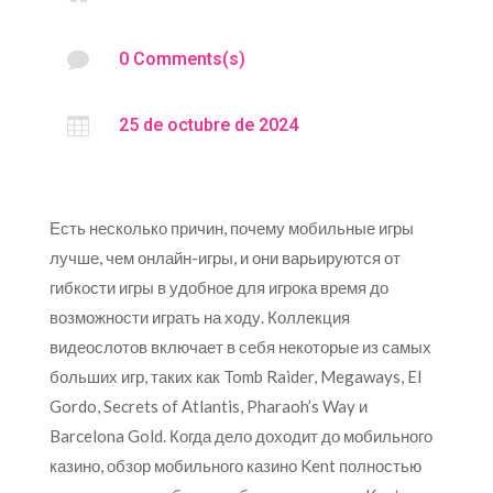

0 Comments(s)

25 de octubre de 2024
Есть несколько причин, почему мобильные игры
лучше, чем онлайн-игры, и они варьируются от
гибкости игры в удобное для игрока время до
возможности играть на ходу. Коллекция
видеослотов включает в себя некоторые из самых
больших игр, таких как Tomb Raider, Megaways, El
Gordo, Secrets of Atlantis, Pharaoh’s Way и
Barcelona Gold. Когда дело доходит до мобильного
казино, обзор мобильного казино Kent полностью