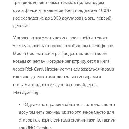
три приложения, совместимые с целым рядом
смартфонов и планшетов. Kent предлагает 100%-
ное совпадение до 1000 долларов на ваш первый
депозит.
У игроков также есть возможность войти в свою
учетную запись с помощью мобильных телефонов.
Месяц бесплатной игры предоставляется всем
новым клиентам, которые регистрируются в Kent
через Rizk Card. Игроки могут наслаждаться играми
в казино, джекпотами, настольными играми и
слотами от одного из лучших провайдеров,
Microgaming.
Однако не ограничивайте четыре вида спорта
досугом четырех наций: это отличное место для
ставок на спорт с сайтами онлайн-казино, такими
как UNO Gaming.