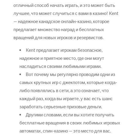
отличный способ начать играть, и это может быть
лучшее, что может случиться с вами в казино! Kent
— надежное канадское онлайн-казино, которое
предлагает множество наград и бесплатных
вращений для новых игроков и резервистов.
Kent предлагает игрокам безопасное,
надежное и приятное место, где они могут
насладиться своими любимыми играми.
Вот почему мы регулярно проводим одни из
самых крупных игр с джекпотом, которые когда-
либо появлялись в сети, а это означает, что
каждый раз, когда вы играете, у вас есть шанс
заработать серьезные призовые деньги.
Другими словами, если вы хотите получить
бесплатные вращения в своих любимых игровых
автоматах, спин-казино — это место для вас.