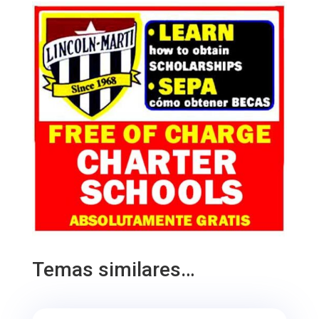
Temas similares…