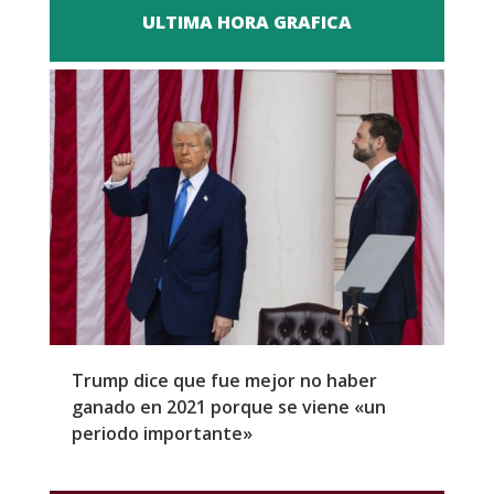
ULTIMA HORA GRAFICA
Trump dice que fue mejor no haber
Z
ganado en 2021 porque se viene «un
a
periodo importante»
E