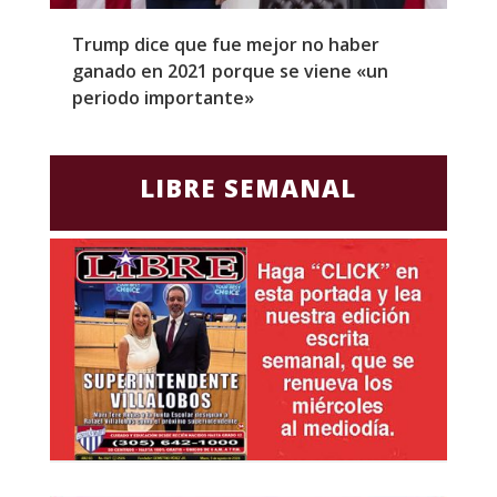
Trump dice que fue mejor no haber
Z
ganado en 2021 porque se viene «un
a
periodo importante»
E
LIBRE SEMANAL