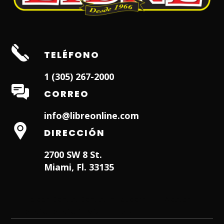
TELÉFONO
1 (305) 267-2000
CORREO
info@libreonline.com
DIRECCIÓN
2700 SW 8 St.
Miami, Fl. 33135
Hialeah Dentist
Dentist in Lauderhill FL
Weston
Dentist
Dentist in Miami Lakes