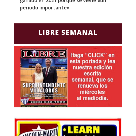
ganado en 2021 porque se viene «un
a
periodo importante»
E
LIBRE SEMANAL