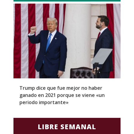
Trump dice que fue mejor no haber
Z
ganado en 2021 porque se viene «un
a
periodo importante»
E
LIBRE SEMANAL