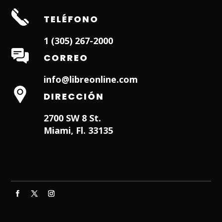
TELÉFONO
1 (305) 267-2000
CORREO
info@libreonline.com
DIRECCIÓN
2700 SW 8 St.
Miami, Fl. 33135
Hialeah Dentist
Dentist in Lauderhill FL
Weston
Dentist
Dentist in Miami Lakes