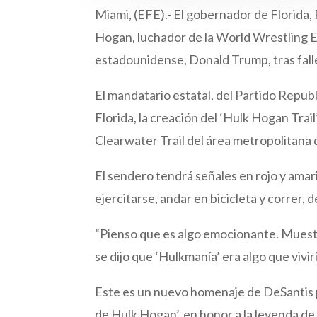
Miami, (EFE).- El gobernador de Florida
Hogan, luchador de la World Wrestling 
estadounidense, Donald Trump, tras falle
El mandatario estatal, del Partido Republ
Florida, la creación del ‘Hulk Hogan Trail
Clearwater Trail del área metropolitana 
El sendero tendrá señales en rojo y amari
ejercitarse, andar en bicicleta y correr, d
“Pienso que es algo emocionante. Muest
se dijo que ‘Hulkmanía’ era algo que vivi
Este es un nuevo homenaje de DeSantis pa
de Hulk Hogan’, en honor a la leyenda de 