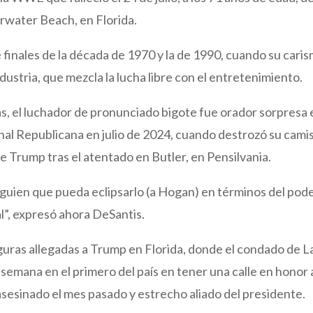
arwater Beach, en Florida.
inales de la década de 1970 y la de 1990, cuando su cari
dustria, que mezcla la lucha libre con el entretenimiento.
as, el luchador de pronunciado bigote fue orador sorpresa 
nal Republicana en julio de 2024, cuando destrozó su cami
e Trump tras el atentado en Butler, en Pensilvania.
guien que pueda eclipsarlo (a Hogan) en términos del pod
al”, expresó ahora DeSantis.
guras allegadas a Trump en Florida, donde el condado de L
a semana en el primero del país en tener una calle en honor 
sesinado el mes pasado y estrecho aliado del presidente.