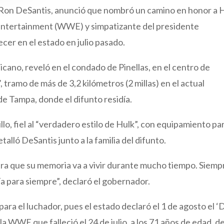
, Ron DeSantis, anunció que nombró un camino en honor a 
Entertainment (WWE) y simpatizante del presidente
cer en el estado en julio pasado.
icano, reveló en el condado de Pinellas, en el centro de
’, tramo de más de 3,2 kilómetros (2 millas) en el actual
de Tampa, donde el difunto residía.
llo, fiel al “verdadero estilo de Hulk”, con equipamiento pa
etalló DeSantis junto a la familia del difunto.
ra que su memoria va a vivir durante mucho tiempo. Siemp
ría para siempre”, declaró el gobernador.
ra el luchador, pues el estado declaró el 1 de agosto el ‘
la WWE que falleció el 24 de julio, a los 71 años de edad, d