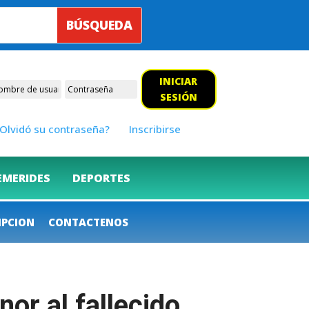
INICIAR
SESIÓN
Olvidó su contraseña?
Inscribirse
EMERIDES
DEPORTES
IPCION
CONTACTENOS
or al fallecido