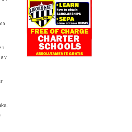
sma
en
sa y
er
ake,
a