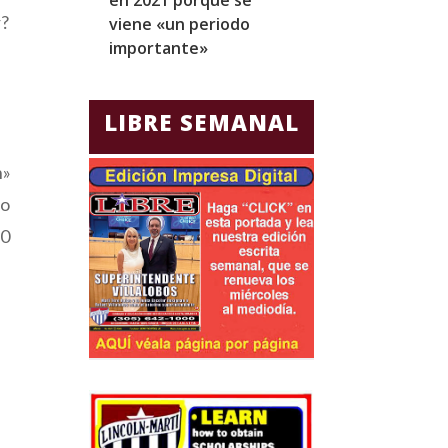
r?
viene «un periodo
para Jorge Gla
importante»
Ecuador
LIBRE SEMANAL
n»
do
50