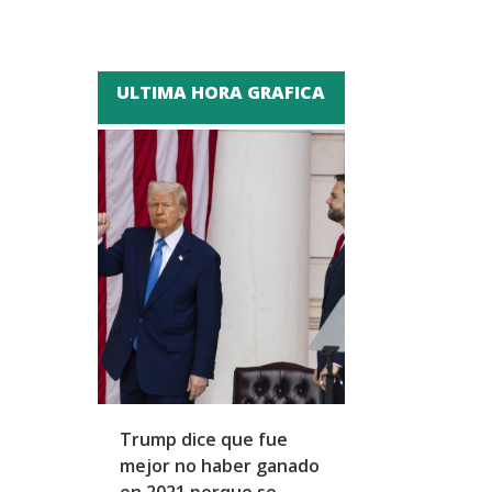
ULTIMA HORA GRAFICA
Trump dice que fue
Zapatero y cu
mejor no haber ganado
expresidentes
en 2021 porque se
arresto domicil