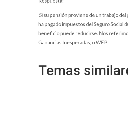
Respuesta:
Si su pensión proviene de un trabajo del 
ha pagado impuestos del Seguro Social d
beneficio puede reducirse. Nos referimo
Ganancias Inesperadas, o WEP.
Temas simila
Por Evelyn Linares Pregunta: ¿Cuáles son la