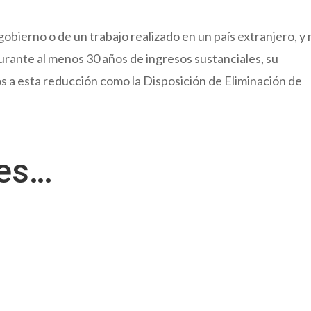
gobierno o de un trabajo realizado en un país extranjero, y
urante al menos 30 años de ingresos sustanciales, su
s a esta reducción como la Disposición de Eliminación de
res…
s 4 partes de Medicare? Respuesta: Hay diferentes partes de...