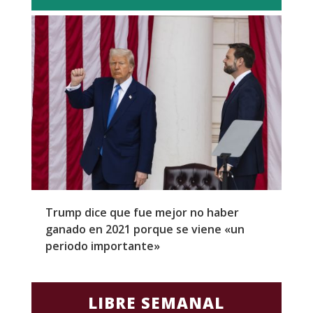
Trump dice que fue mejor no haber
Z
ganado en 2021 porque se viene «un
a
periodo importante»
E
LIBRE SEMANAL