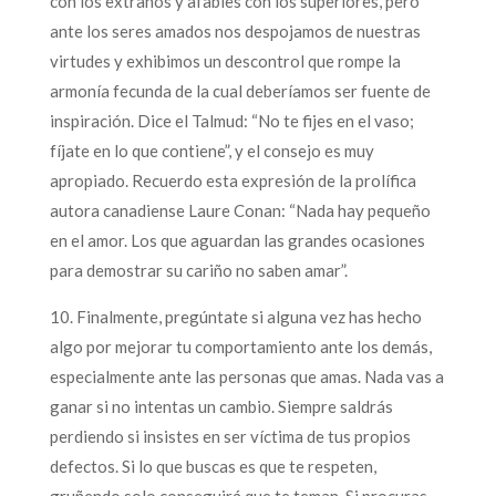
con los extraños y afables con los superiores, pero
ante los seres amados nos despojamos de nuestras
virtudes y exhibimos un descontrol que rompe la
armonía fecunda de la cual deberíamos ser fuente de
inspiración. Dice el Talmud: “No te fijes en el vaso;
fíjate en lo que contiene”, y el consejo es muy
apropiado. Recuerdo esta expresión de la prolífica
autora canadiense Laure Conan: “Nada hay pequeño
en el amor. Los que aguardan las grandes ocasiones
para demostrar su cariño no saben amar”.
10. Finalmente, pregúntate si alguna vez has hecho
algo por mejorar tu comportamiento ante los demás,
especialmente ante las personas que amas. Nada vas a
ganar si no intentas un cambio. Siempre saldrás
perdiendo si insistes en ser víctima de tus propios
defectos. Si lo que buscas es que te respeten,
gruñendo solo conseguirá que te teman. Si procuras