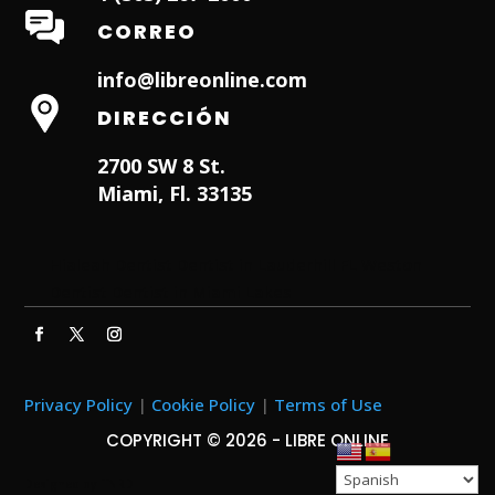
CORREO
info@libreonline.com
DIRECCIÓN
2700 SW 8 St.
Miami, Fl. 33135
Hialeah Dentist
Dentist in Lauderhill FL
Weston
Dentist
Dentist in Miami Lakes
Privacy Policy
|
Cookie Policy
|
Terms of Use
COPYRIGHT © 2026 - LIBRE ONLINE
Designed by
ITNRD