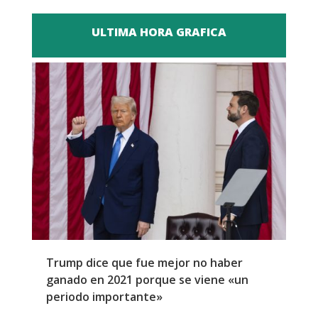
ULTIMA HORA GRAFICA
Trump dice que fue mejor no haber
Z
ganado en 2021 porque se viene «un
a
periodo importante»
E