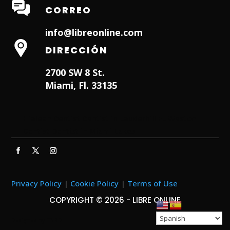
CORREO
info@libreonline.com
DIRECCIÓN
2700 SW 8 St.
Miami, Fl. 33135
Hialeah Dentist
Dentist in Lauderhill FL
Weston
Dentist
Dentist in Miami Lakes
Privacy Policy
|
Cookie Policy
|
Terms of Use
COPYRIGHT © 2026 - LIBRE ONLINE
Designed by
ITNRD