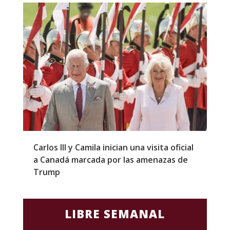
Carlos III y Camila inician una visita oficial
T
a Canadá marcada por las amenazas de
g
Trump
p
LIBRE SEMANAL