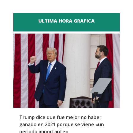
ULTIMA HORA GRAFICA
Trump dice que fue mejor no haber
Z
ganado en 2021 porque se viene «un
a
periodo importante»
E