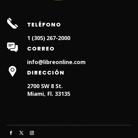
TELÉFONO
1 (305) 267-2000
CORREO
info@libreonline.com
DIRECCIÓN
2700 SW 8 St.
Miami, Fl. 33135
Hialeah Dentist
Dentist in Lauderhill FL
Weston
Dentist
Dentist in Miami Lakes