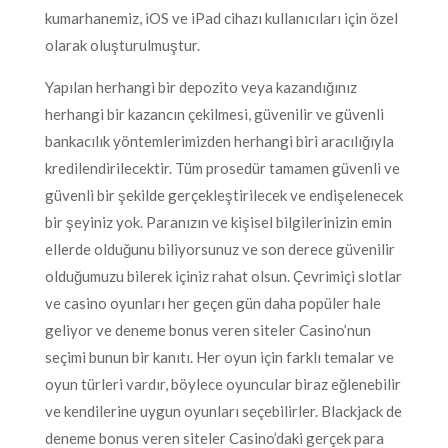
kumarhanemiz, iOS ve iPad cihazı kullanıcıları için özel
olarak oluşturulmuştur.
Yapılan herhangi bir depozito veya kazandığınız
herhangi bir kazancın çekilmesi, güvenilir ve güvenli
bankacılık yöntemlerimizden herhangi biri aracılığıyla
kredilendirilecektir. Tüm prosedür tamamen güvenli ve
güvenli bir şekilde gerçekleştirilecek ve endişelenecek
bir şeyiniz yok. Paranızın ve kişisel bilgilerinizin emin
ellerde olduğunu biliyorsunuz ve son derece güvenilir
olduğumuzu bilerek içiniz rahat olsun. Çevrimiçi slotlar
ve casino oyunları her geçen gün daha popüler hale
geliyor ve deneme bonus veren siteler Casino’nun
seçimi bunun bir kanıtı. Her oyun için farklı temalar ve
oyun türleri vardır, böylece oyuncular biraz eğlenebilir
ve kendilerine uygun oyunları seçebilirler. Blackjack de
deneme bonus veren siteler Casino’daki gerçek para