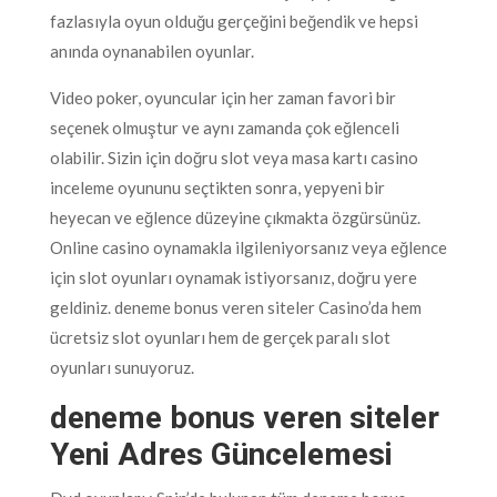
fazlasıyla oyun olduğu gerçeğini beğendik ve hepsi
anında oynanabilen oyunlar.
Video poker, oyuncular için her zaman favori bir
seçenek olmuştur ve aynı zamanda çok eğlenceli
olabilir. Sizin için doğru slot veya masa kartı casino
inceleme oyununu seçtikten sonra, yepyeni bir
heyecan ve eğlence düzeyine çıkmakta özgürsünüz.
Online casino oynamakla ilgileniyorsanız veya eğlence
için slot oyunları oynamak istiyorsanız, doğru yere
geldiniz. deneme bonus veren siteler Casino’da hem
ücretsiz slot oyunları hem de gerçek paralı slot
oyunları sunuyoruz.
deneme bonus veren siteler
Yeni Adres Güncelemesi