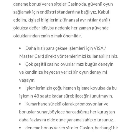
deneme bonus veren siteler Casino’da, güvenli oyun
sağlamak için endüstri standardına bağlıyız. Kabul
edelim, kişisel bilgileriniz (finansal ayrıntılar dahil)
oldukça değerlidir, bu nedenle her zaman güvende
olduklarından emin olmak önemlidir.
Daha hızlı para çekme işlemleri için VISA /
Master Card direkt yöntemlerimizi kullanabilirsiniz.
Çok çeşitli casino oyunlarımızı bugün deneyin
ve kendinize heyecan verici bir oyun deneyimi
yaşayın.
İşlemlerimizin çoğu hemen işleme koyulsa da bu
işlemin 48 saate kadar sürebileceğini unutmayın.
Kumarhane sürekli olarak promosyonlar ve
bonuslar sunar, böylece harcadığınız her kuruştan
daha fazlasını elde etme şansına sahip olursunuz.
deneme bonus veren siteler Casino, herhangi bir