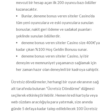
mevcut bir hesap açan ilk 200 oyuncu bazı ödüller
kazanacaktır.
Bunlar, deneme bonus veren siteler Casino’da
tüm yeni oyunculara ve eski oyunculara sunulan
bonuslar, nakit geri ödeme ve sadakat puanları
şeklinde sunulan ödüllerdir.
deneme bonus veren siteler Casino size 400€’ya
kadar çıkan %100 Hoş Geldin Bonusu sunar.
deneme bonus veren siteler Casino, iyi bir
deneyim ve memnuniyet yaşamanızı sağlamak için
her zaman hazır olan deneyimli bir kadroya sahiptir.
Ücretsiz döndürmeler, herhangi bir oyun ekranının sağ
alt tarafında bulunan “Ücretsiz Döndürme” düğmesi
seçilerek etkinleştirilebilir. Hemen kredi kartıyla veya
web cüzdanı aracılığıyla para yatırmak, size anında
günde 5 defaya kadar talep edilebilecek 100 Ücretsiz