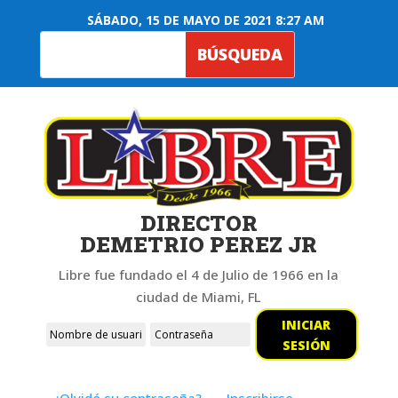
SÁBADO, 15 DE MAYO DE 2021 8:27 AM
DIRECTOR
DEMETRIO PEREZ JR
Libre fue fundado el 4 de Julio de 1966 en la
ciudad de Miami, FL
INICIAR
SESIÓN
¿Olvidó su contraseña?
Inscribirse