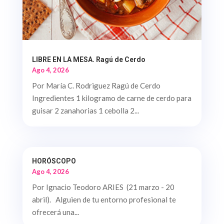
LIBRE EN LA MESA. Ragú de Cerdo
Ago 4, 2026
Por María C. Rodriguez Ragú de Cerdo
Ingredientes 1 kilogramo de carne de cerdo para
guisar 2 zanahorias 1 cebolla 2...
HORÓSCOPO
Ago 4, 2026
Por Ignacio Teodoro ARIES (21 marzo - 20
abril). Alguien de tu entorno profesional te
ofrecerá una...