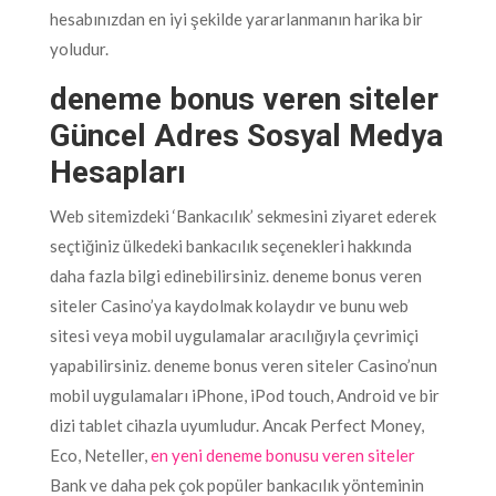
hesabınızdan en iyi şekilde yararlanmanın harika bir
yoludur.
deneme bonus veren siteler
Güncel Adres Sosyal Medya
Hesapları
Web sitemizdeki ‘Bankacılık’ sekmesini ziyaret ederek
seçtiğiniz ülkedeki bankacılık seçenekleri hakkında
daha fazla bilgi edinebilirsiniz. deneme bonus veren
siteler Casino’ya kaydolmak kolaydır ve bunu web
sitesi veya mobil uygulamalar aracılığıyla çevrimiçi
yapabilirsiniz. deneme bonus veren siteler Casino’nun
mobil uygulamaları iPhone, iPod touch, Android ve bir
dizi tablet cihazla uyumludur. Ancak Perfect Money,
Eco, Neteller,
en yeni deneme bonusu veren siteler
Bank ve daha pek çok popüler bankacılık yönteminin