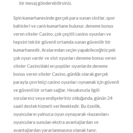
bir mesaj gönderebilirsiniz.
Spin kumarhanesinde gerçek para sunan slotlar, spor
bahisleri ve canlı kumarhane bulunur. deneme bonus
veren siteler Casino, çok çeşitli casino oyunları ve
hepsini tek bir güvenli ortamda sunan güvenilir bir
kumarhanedir. Aralarından seçim yapabileceğiniz pek
çok oyun vardır ve slot oyunları deneme bonus veren
siteler Casino’daki en popüler oyunlardır.deneme
bonus veren siteler Casino, günlük olarak gerçek
parayla çevrimiçi casino oyunları oynamak için güvenli
ve güvenli bir ortam sağlar. Hesabınızla ilgili
sorularınız veya endişeleriniz olduğunda, günün 24
saati destek hizmeti verilmektedir. Bu özellik,
oyuncuların yalnızca oyun oynayarak «kazanılan»
oyunculara sunulan ekstra avantajlardan ve
avantajlardan yararlanmasına olanak tanır.