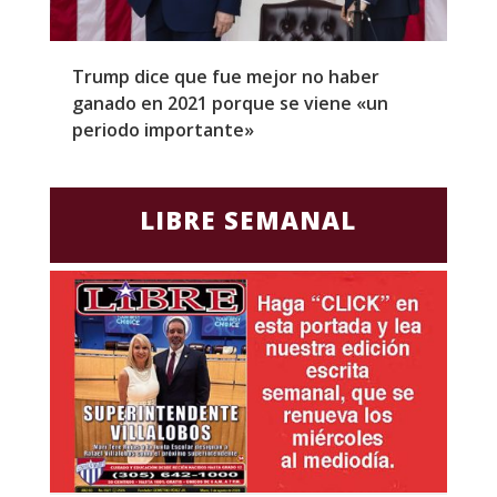
Trump dice que fue mejor no haber
Z
ganado en 2021 porque se viene «un
a
periodo importante»
E
LIBRE SEMANAL