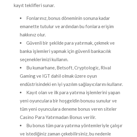
kayıt teklifleri sunar.
Fonlarınız, bonus döneminin sonuna kadar
emanette tutulur ve ardından bu fonlara erişim
hakkınız olur.
Güvenli bir şekilde para yatırmak, çekmek ve
banka işlemleri yapmak için güvenli bankacılık
seçeneklerimizi kullanın.
Bu kumarhane, Betsoft, Cryptologic, Rival
Gaming ve IGT dahil olmak üzere oyun
endüstrisindeki en iyi yazılım sağlayıcılarını kullanır.
Kayıt olan ve ilk para yatırma işlemlerini yapan
yeni oyunculara bir hoşgeldin bonusu sunulur ve
tüm yeni oyunculara deneme bonus veren siteler
Casino Para Yatırmadan Bonus verilir.
Bu bonus tüm para yatırma yöntemleriyle çalışır
ve istediğiniz zaman çekebilirsiniz, bu nedenle