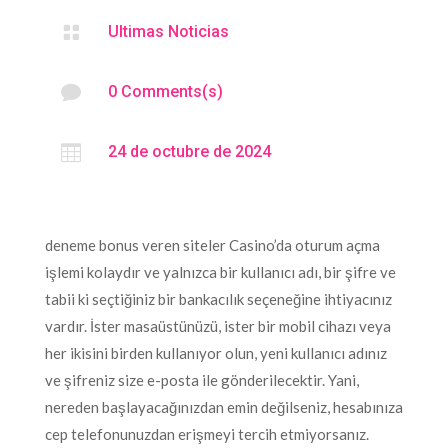

Ultimas Noticias

0 Comments(s)

24 de octubre de 2024
deneme bonus veren siteler Casino’da oturum açma
işlemi kolaydır ve yalnızca bir kullanıcı adı, bir şifre ve
tabii ki seçtiğiniz bir bankacılık seçeneğine ihtiyacınız
vardır. İster masaüstünüzü, ister bir mobil cihazı veya
her ikisini birden kullanıyor olun, yeni kullanıcı adınız
ve şifreniz size e-posta ile gönderilecektir. Yani,
nereden başlayacağınızdan emin değilseniz, hesabınıza
cep telefonunuzdan erişmeyi tercih etmiyorsanız.