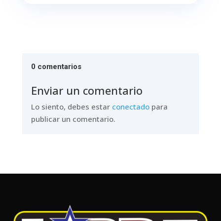
0 comentarios
Enviar un comentario
Lo siento, debes estar
conectado
para
publicar un comentario.