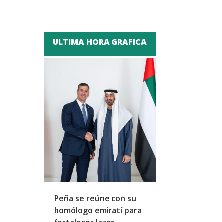
ULTIMA HORA GRAFICA
Peña se reúne con su
Carlos III y Cam
homólogo emiratí para
una visita ofici
fortalecer lazos
Canadá marcad