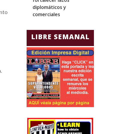
diplomáticos y
amenazas de 
ento
comerciales
e
LIBRE SEMANAL
.