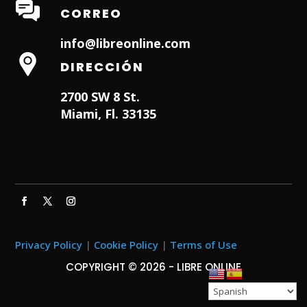
CORREO
info@libreonline.com
DIRECCIÓN
2700 SW 8 St.
Miami, Fl. 33135
Hialeah Dentist
Dentist in Lauderhill FL
Weston
Dentist
Dentist in Miami Lakes
Privacy Policy
|
Cookie Policy
|
Terms of Use
COPYRIGHT © 2026 - LIBRE ONLINE
Designed by
ITNRD