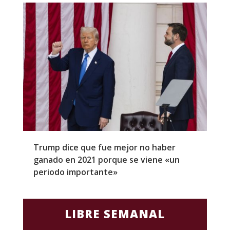
Trump dice que fue mejor no haber
Z
ganado en 2021 porque se viene «un
a
periodo importante»
E
LIBRE SEMANAL