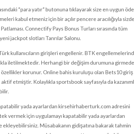
asındaki “para yatır” butonuna tıklayarak size en uygun ö
eleri kabul etmeniz için bir açılır pencere aracılığıyla sizd
ız Patlaması. Connectify Pays Bonus Turları sırasında tüm
eni jackpot slotları Tanrılar Salonu.
ürk kullanıcıların girişleri engellenir. BTK engellemelerin
lıkla iletilmektedir. Herhangi bir değişim durumuna girmed
 özellikler korunur. Online bahis kuruluşu olan Bets10 giriş
ktif etmiştir. Kolaylıkla sportsbook sayfasıyla da kazanım
ilir.
patabilir yada ayarlardan kirsehirhaberturk.com adresini
estek vermek için uygulamayı kapatabilir yada ayarlardan
 ekleyebilirsiniz. Müsabakanın gidişatına bakarak tahmin