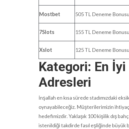
Mostbet
505 TL Deneme Bonus
7Slots
155 TL Deneme Bonus
Xslot
125 TL Deneme Bonus
Kategori: En İy
Adresleri
İnşallah en kısa sürede stadımızdaki eks
oynayabileceğiz. Müşterilerimizin ihtiyaç 
hedefimizdir. Yaklaşık 100 kişilik dış ba
istenildiği takdirde fasıl eşliğinde büyük b