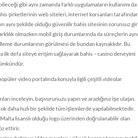
bileceği gibi aynı zamanda farklı uygulamaların kullanımı da
s şirketlerinin web siteleri, internet korsanları tarafında
n aynı şekilde olduğu güvenilir bahis sitesinin sorunsuz gir
farklılık olmazken mobil giriş durumlarında da süreçlerin ay
elleme durumlarının görülmesi de bundan kaynaklıdır. Bu
 ilk defa siteye erişim sağlayarak bahis – casino deneyimi
mümkündür.
püler video portalında konuyla ilgili çeşitli videolar
ları inceleyin, başvurunuzu yapın ve aradığınız işe ulaşın.
ok daha hızlı bir şekilde tüm işlemlerde yapılabilmektedir.
 Malta lisanslı olduğu logo üzerinden doğrulanabilir olan
 ettirir.
gasino, bahis ve iddaa oyunları, yüksek kazanç kapısını mobil