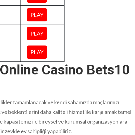
u
PLAY
u
PLAY
u
PLAY
i Online Casino Bets10
iklikler tamamlanacak ve kendi sahamızda maçlarımızı
ve beklentilerini daha kaliteli hizmet ile karşılamak temel
hçe kapasitemiz ile bireysel ve kurumsal organizasyonlara
ir zevkle ev sahipliği yapabiliriz.