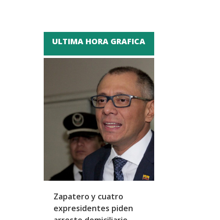
ULTIMA HORA GRAFICA
Zapatero y cuatro
SpaceX se pre
expresidentes piden
realizar el mar
arresto domiciliario
noveno vuelo 