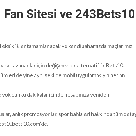
 Fan Sitesi ve 243Bets10
ki eksiklikler tamamlanacak ve kendi sahamızda maçlarımızı
ara kazananlar için değişmez bir alternatiftir Bets10.
ölümleri de yine aynı şekilde mobil uygulamasıyla her an
 yok çünkü dakikalar içinde hesabınıza yeniden
ar, anlık promosyonlar, spor bahisleri hakkında tüm deta
3best10bets10.com’de.