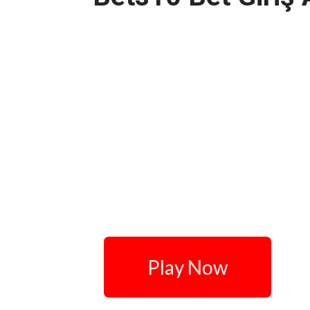
Play Now