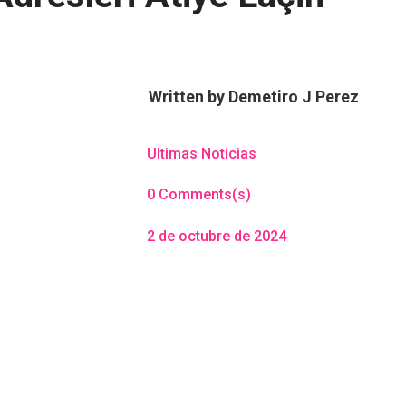
Written by
Demetiro J Perez
Ultimas Noticias
0 Comments(s)
2 de octubre de 2024