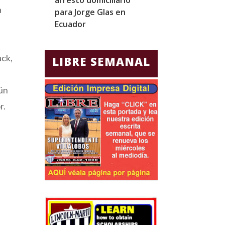
a
para Jorge Glas en
Starship desd
Ecuador
a
ack,
LIBRE SEMANAL
’ün
r.