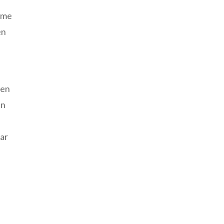
deme
en
den
en
lar