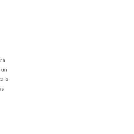
tra
, un
a la
as