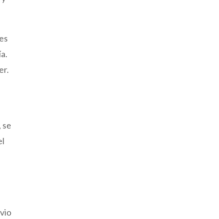
des
ía.
er.
, se
el
ovio