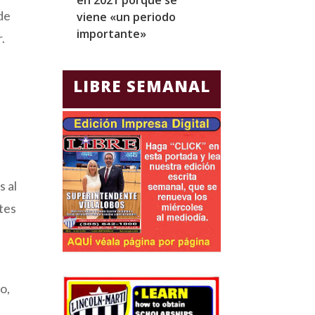
de
viene «un periodo
para Jorge Gla
importante»
Ecuador
.
LIBRE SEMANAL
s
s al
ntes
o,