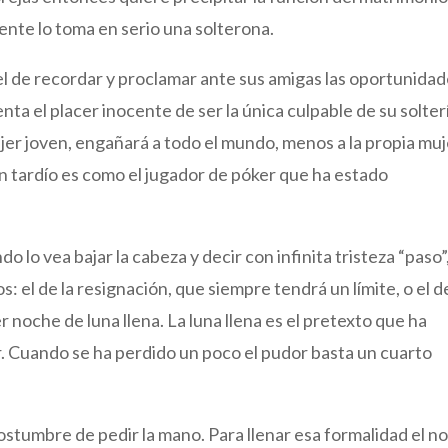
ente lo toma en serio una solterona.
el de recordar y proclamar ante sus amigas las oportunida
a el placer inocente de ser la única culpable de su solter
jer joven, engañará a todo el mundo, menos a la propia muj
 tardío es como el jugador de póker que ha estado
do lo vea bajar la cabeza y decir con infinita tristeza “paso”
: el de la resignación, que siempre tendrá un límite, o el d
noche de luna llena. La luna llena es el pretexto que ha
r. Cuando se ha perdido un poco el pudor basta un cuarto
ostumbre de pedir la mano. Para llenar esa formalidad el n