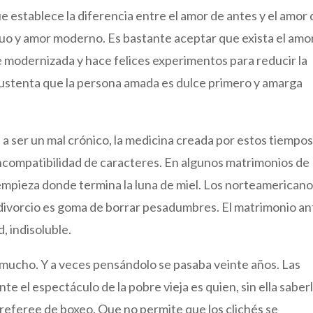
 establece la diferencia entre el amor de antes y el amor 
guo y amor moderno. Es bastante aceptar que exista el amor
e modernizada y hace felices experimentos para reducir la
sustenta que la persona amada es dulce primero y amarga
e a ser un mal crónico, la medicina creada por estos tiempo
 incompatibilidad de caracteres. En algunos matrimonios de
empieza donde termina la luna de miel. Los norteamericano
l divorcio es goma de borrar pesadumbres. El matrimonio a
d, indisoluble.
 mucho. Y a veces pensándolo se pasaba veinte años. Las
te el espectáculo de la pobre vieja es quien, sin ella saberl
l referee de boxeo. Que no permite que los clichés se