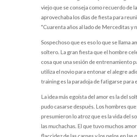
viejo que se conseja como recuerdo de la
aprovechaba los días de fiesta para reunir
“Cuarenta años al lado de Merceditas y 
Sospechoso que es eso lo que se llama a
soltero. La gran fiesta que el hombre cel
cosa que una sesión de entrenamiento pa
utiliza el novio para entonar el alegre a
training es la paradoja de fatigarse para e
La idea más egoísta del amor es la del sol
pudo casarse después. Los hombres que pi
presumieron lo atroz que es la vida del sol
las muchachas. El que tuvo muchos amores
flaccidez de las carnes y los pelos en las