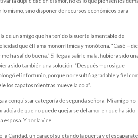
ivar la duplicidad en el amor, no es lo que piensen los dem
 lo mismo, sino disponer de recursos económicos para
sofía de un amigo que ha tenido la suerte lamentable de
 felicidad que él llama monorrítmica y monótona. “Casé —di
me ha salido buena.” Si llega a salirle mala, hubiera sido un
ubiera sido también una solución. “Después —prosigue
ongó el infortunio, porque no resultó agradable y fiel co
ele los zapatos mientras mueve la cola”.
ega a conquistar categoría de segunda señora. Mi amigo no
paradoja de que no puede quejarse del amor en que ha sido
 esposa. Y por la vice.
 la Caridad, un caracol sujetando la puerta y el escaparat