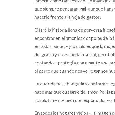
inmoral como tan costoso. Lo malo de cult
que siempre pensaran mal, aunque hagan
hacerle frente a la hoja de gastos.
Citaré la historia llena de perversa filo
encontrar en el amor los dos polos de la
en todas partes– y lo malo es que la mujer 
desgracia y un escándalo social, pero h
contando— protegí a una amante y se prol
el perro que cuando nos ve llegar nos hu
La querida fiel, abnegada y conforme ll
hace más que quejarse del amor. Por la 
absolutamente bien correspondido. Por la
En todos los hogares viejos —la imagen de