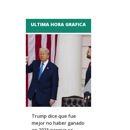
ULTIMA HORA GRAFICA
Trump dice que fue
Zapatero y cu
mejor no haber ganado
expresidentes
en 2021 porque se
arresto domicil