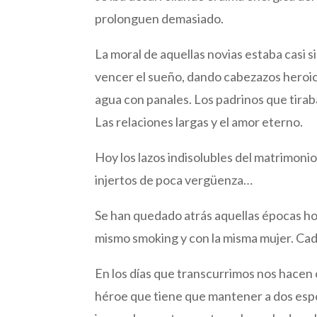
prolonguen demasiado.
La moral de aquellas novias estaba casi s
vencer el sueño, dando cabezazos heroi
agua con panales. Los padrinos que tira
Las relaciones largas y el amor eterno.
Hoy los lazos indisolubles del matrimon
injertos de poca vergüenza…
Se han quedado atrás aquellas épocas hon
mismo smoking y con la misma mujer. Cad
En los días que transcurrimos nos hacen
héroe que tiene que mantener a dos espo