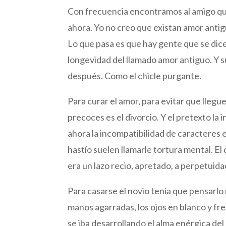
Con frecuencia encontramos al amigo que
ahora. Yo no creo que existan amor anti
Lo que pasa es que hay gente que se dic
longevidad del llamado amor antiguo. Y 
después. Como el chicle purgante.
Para curar el amor, para evitar que llegu
precoces es el divorcio. Y el pretexto la
ahora la incompatibilidad de caracteres 
hastío suelen llamarle tortura mental. E
era un lazo recio, apretado, a perpetuida
Para casarse el novio tenía que pensarlo
manos agarradas, los ojos en blanco y fren
se iba desarrollando el alma enérgica de