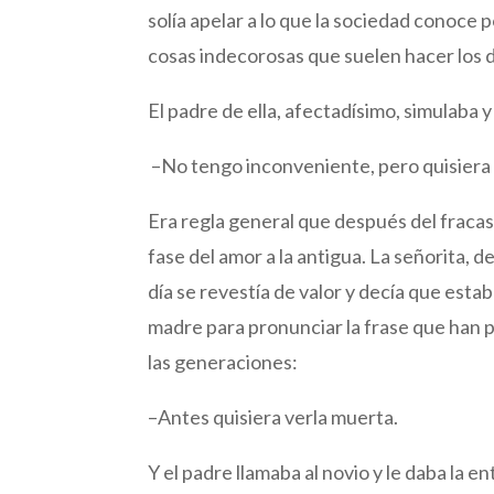
solía apelar a lo que la sociedad conoce 
cosas indecorosas que suelen hacer los d
El padre de ella, afectadísimo, simulaba
–No tengo inconveniente, pero quisiera
Era regla general que después del fracaso
fase del amor a la antigua. La señorita, de
día se revestía de valor y decía que esta
madre para pronunciar la frase que han p
las generaciones:
–Antes quisiera verla muerta.
Y el padre llamaba al novio y le daba la en