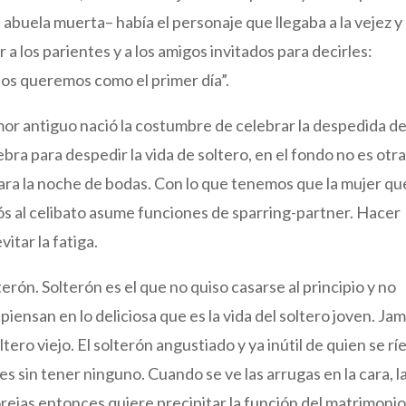
 abuela muerta– había el personaje que llegaba a la vejez y
 a los parientes y a los amigos invitados para decirles:
nos queremos como el primer día”.
mor antiguo nació la costumbre de celebrar la despedida d
ebra para despedir la vida de soltero, en el fondo no es otr
ra la noche de bodas. Con lo que tenemos que la mujer qu
diós al celibato asume funciones de sparring-partner. Hacer
vitar la fatiga.
terón. Solterón es el que no quiso casarse al principio y no
ensan en lo deliciosa que es la vida del soltero joven. Ja
tero viejo. El solterón angustiado y ya inútil de quien se rí
 sin tener ninguno. Cuando se ve las arrugas en la cara, l
 orejas entonces quiere precipitar la función del matrimonio