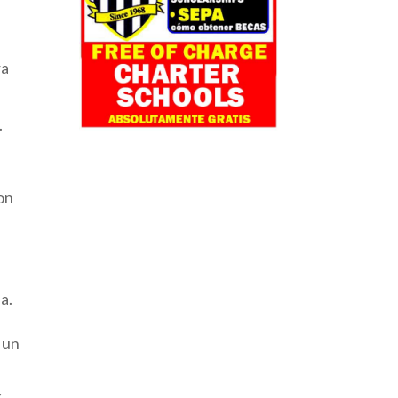
ra
.
on
da.
 un