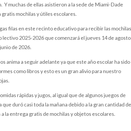
vo. Y muchas de ellas asistieron a la sede de Miami-Dade
gratis mochilas y útiles escolares.
as filas en este recinto educativo para recibir las mochilas
iclo lectivo 2025-2026 que comenzará el jueves 14 de agosto
 junio de 2026.
s anima a seguir adelante ya que este año escolar ha sido
formes como libros y esto es un gran alivio para nuestro
ojas.
idas rápidas y jugos, al igual que de algunos juegos de
a que duró casi toda la mañana debido a la gran cantidad d
n a la entrega gratis de mochilas y objetos escolares.