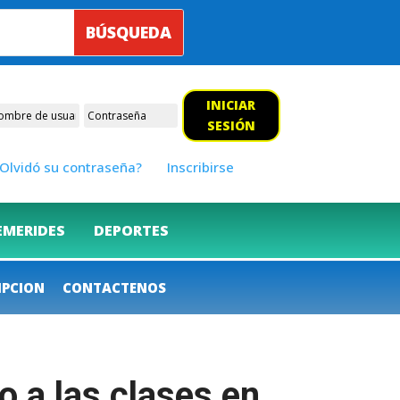
INICIAR
SESIÓN
Olvidó su contraseña?
Inscribirse
EMERIDES
DEPORTES
IPCION
CONTACTENOS
o a las clases en