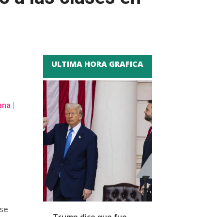
ULTIMA HORA GRAFICA
ana
|
rse
Trump dice que fue
Zapatero y cu