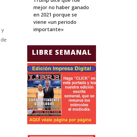
mejor no haber ganado
expresidentes
en 2021 porque se
arresto domicil
viene «un periodo
para Jorge Gla
importante»
Ecuador
 y
 de
LIBRE SEMANAL
e