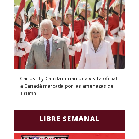
Carlos III y Camila inician una visita oficial
T
a Canadá marcada por las amenazas de
g
Trump
p
LIBRE SEMANAL