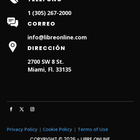
1 (305) 267-2000
CORREO
info@libreonline.com
DIRECCIÓN
2700 SW 8 St.
Miami, Fl. 33135
Hialeah Dentist
Dentist in Lauderhill FL
Weston
Dentist
Dentist in Miami Lakes
Privacy Policy
|
Cookie Policy
|
Terms of Use
COPYRIGHT © 2026 - LIBRE ONLINE