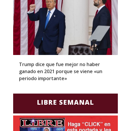
Trump dice que fue mejor no haber
Z
ganado en 2021 porque se viene «un
a
periodo importante»
E
LIBRE SEMANAL