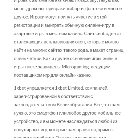
море, драконы, призраки, киборги, фэнтези и многое
другое. Игроки могут принять участие в этой
регистрации и выиграть обычную онлайн-игру в
азартные игры в местном казино. Сайт свободен от
отвлекающих всплывающих окон, которые можно
найти на многих сайтах такого рода, а макет страниц
очень четкий. Как и другие основные игры, живые
игры также защищены Microgaming, ведущим
поставщиком игр для онлайн-казино.
1xbet управляется 1xbet Limited, компанией,
зарегистрированной в соответствии с
законодательством Великобритании. Все, что вам
нужно, это смартфон или любое другое мобильное
устройство, и вы можете наслаждаться любой из
популярных игр, которые вам нравятся, прямо с
вашего устройства. Это также означает, что