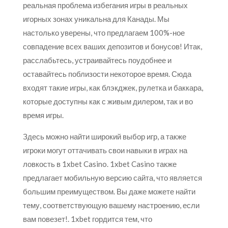
реальная проблема избегания игры в реальных
игорных зонах уникальна для Канады. Мы
настолько уверены, что предлагаем 100%-ное
совпадение всех ваших депозитов и бонусов! Итак,
расслабьтесь, устраивайтесь поудобнее и
оставайтесь поблизости некоторое время. Сюда
входят такие игры, как блэкджек, рулетка и баккара,
которые доступны как с живым дилером, так и во
время игры.
Здесь можно найти широкий выбор игр, а также
игроки могут оттачивать свои навыки в играх на
ловкость в 1xbet Casino. 1xbet Casino также
предлагает мобильную версию сайта, что является
большим преимуществом. Вы даже можете найти
тему, соответствующую вашему настроению, если
вам повезет!. 1xbet гордится тем, что