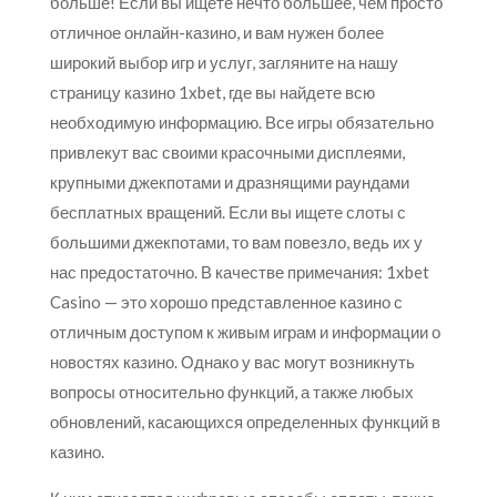
больше! Если вы ищете нечто большее, чем просто
отличное онлайн-казино, и вам нужен более
широкий выбор игр и услуг, загляните на нашу
страницу казино 1xbet, где вы найдете всю
необходимую информацию. Все игры обязательно
привлекут вас своими красочными дисплеями,
крупными джекпотами и дразнящими раундами
бесплатных вращений. Если вы ищете слоты с
большими джекпотами, то вам повезло, ведь их у
нас предостаточно. В качестве примечания: 1xbet
Casino — это хорошо представленное казино с
отличным доступом к живым играм и информации о
новостях казино. Однако у вас могут возникнуть
вопросы относительно функций, а также любых
обновлений, касающихся определенных функций в
казино.