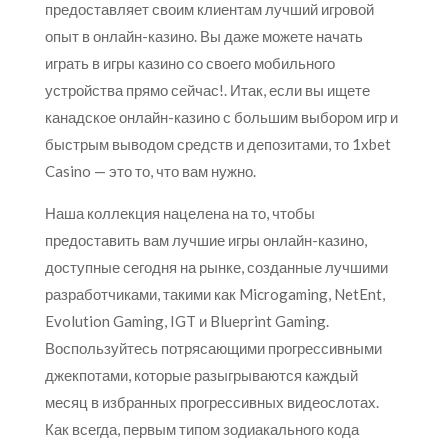
предоставляет своим клиентам лучший игровой
опыт в онлайн-казино. Вы даже можете начать
играть в игры казино со своего мобильного
устройства прямо сейчас!. Итак, если вы ищете
канадское онлайн-казино с большим выбором игр и
быстрым выводом средств и депозитами, то 1xbet
Casino — это то, что вам нужно.
Наша коллекция нацелена на то, чтобы
предоставить вам лучшие игры онлайн-казино,
доступные сегодня на рынке, созданные лучшими
разработчиками, такими как Microgaming, NetEnt,
Evolution Gaming, IGT и Blueprint Gaming.
Воспользуйтесь потрясающими прогрессивными
джекпотами, которые разыгрываются каждый
месяц в избранных прогрессивных видеослотах.
Как всегда, первым типом зодиакального кода