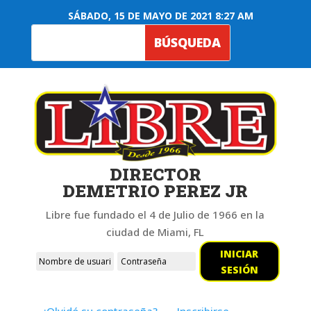
SÁBADO, 15 DE MAYO DE 2021 8:27 AM
DIRECTOR
DEMETRIO PEREZ JR
Libre fue fundado el 4 de Julio de 1966 en la
ciudad de Miami, FL
INICIAR
SESIÓN
¿Olvidó su contraseña?
Inscribirse