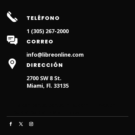
TELÉFONO
1 (305) 267-2000
CORREO
info@libreonline.com
DIRECCIÓN
2700 SW 8 St.
Miami, Fl. 33135
Hialeah Dentist
Dentist in Lauderhill FL
Weston
Dentist
Dentist in Miami Lakes