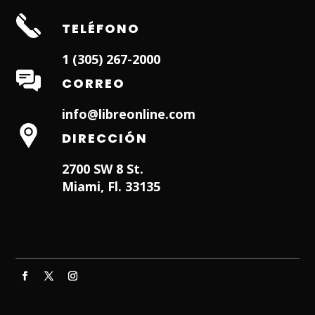
TELÉFONO
1 (305) 267-2000
CORREO
info@libreonline.com
DIRECCIÓN
2700 SW 8 St.
Miami, Fl. 33135
Hialeah Dentist
Dentist in Lauderhill FL
Weston
Dentist
Dentist in Miami Lakes