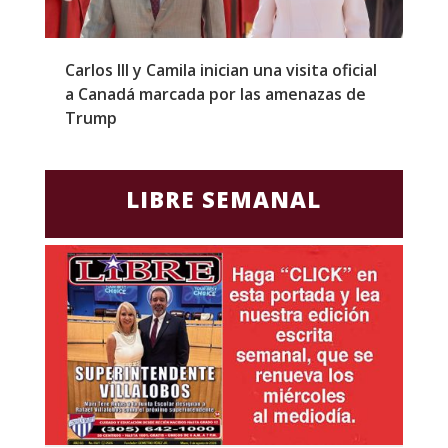
Carlos III y Camila inician una visita oficial
T
a Canadá marcada por las amenazas de
g
Trump
p
LIBRE SEMANAL