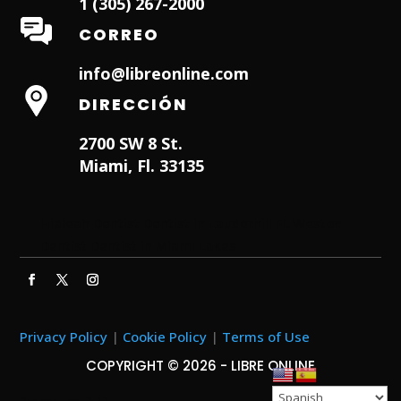
1 (305) 267-2000
CORREO
info@libreonline.com
DIRECCIÓN
2700 SW 8 St.
Miami, Fl. 33135
Hialeah Dentist
Dentist in Lauderhill FL
Weston
Dentist
Dentist in Miami Lakes
Privacy Policy
|
Cookie Policy
|
Terms of Use
COPYRIGHT © 2026 - LIBRE ONLINE
Designed by
ITNRD