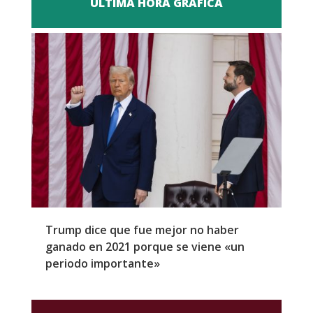
ULTIMA HORA GRAFICA
Trump dice que fue mejor no haber
Z
ganado en 2021 porque se viene «un
a
periodo importante»
E