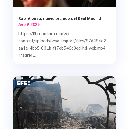
Xabi Alonso, nuevo técnico del Real Madrid
Ago 9, 2026
https://libreonline.com/wp-
content/uploads/wpallimport/files/87d484a2-
aa1e-4bb5-831b-ff7eb546c3ed-hd-web.mp4
Madrid,...