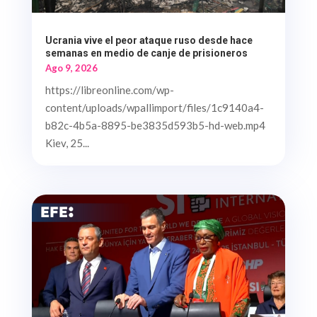
Ucrania vive el peor ataque ruso desde hace
semanas en medio de canje de prisioneros
Ago 9, 2026
https://libreonline.com/wp-
content/uploads/wpallimport/files/1c9140a4-
b82c-4b5a-8895-be3835d593b5-hd-web.mp4
Kiev, 25...