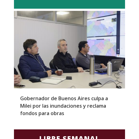
Gobernador de Buenos Aires culpa a
P
Milei por las inundaciones y reclama
p
fondos para obras
c
LIBRE SEMANAL