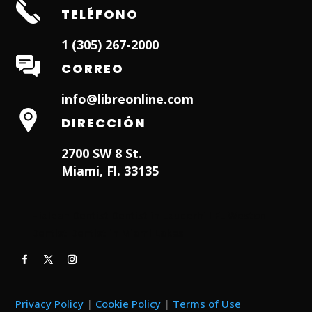
TELÉFONO
1 (305) 267-2000
CORREO
info@libreonline.com
DIRECCIÓN
2700 SW 8 St.
Miami, Fl. 33135
Hialeah Dentist
Dentist in Lauderhill FL
Weston
Dentist
Dentist in Miami Lakes
Privacy Policy
|
Cookie Policy
|
Terms of Use