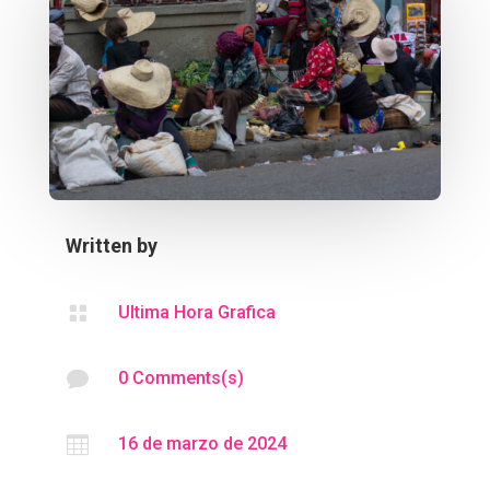
Written by

Ultima Hora Grafica

0 Comments(s)

16 de marzo de 2024