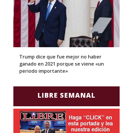
Trump dice que fue mejor no haber
Z
ganado en 2021 porque se viene «un
a
periodo importante»
E
LIBRE SEMANAL